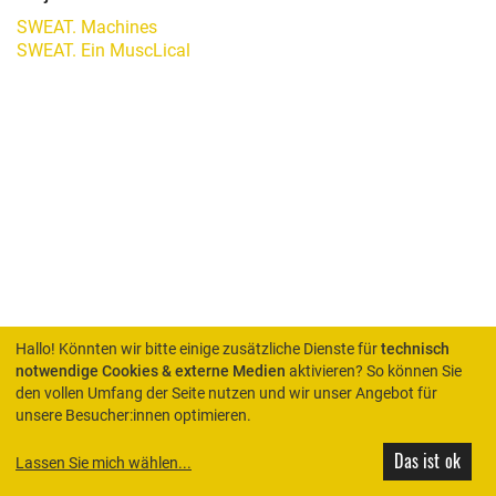
SWEAT. Machines
SWEAT. Ein MuscLical
Hallo! Könnten wir bitte einige zusätzliche Dienste für
technisch
notwendige Cookies & externe Medien
aktivieren? So können Sie
den vollen Umfang der Seite nutzen und wir unser Angebot für
HOME
unsere Besucher:innen optimieren.
Das ist ok
Lassen Sie mich wählen
...
© Rimini Protokoll 2026