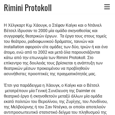
Rimini Protokoll
Toggle
naviga
Η Χέλγκαρτ Κιμ Χάουγκ, ο Στέφαν Καίγκι και ο Ντάνιελ
Βέτσελ ίδρυσαν το 2000 μία ομάδα σκηνοθεσίας και
συγγραφής θεατρικών έργων. Τα έργα τους στους τομείς
του θεάτρου, ραδιοφωνικού δράματος, ταινιών και
installation αφορούν είτε ομάδες των δύο, τριών ή και ένα
άτομο, ενώ από το 2002 και μετά όλα παρουσιάζονται
κάτω από την επωνυμία των Rimini Protokoll. Στο
επίκεντρο της δουλειάς τους βρίσκεται η ανάπτυξη των
θεατρικών μέσων προκειμένου να προβληθούν
ασυνήθιστες προοπτικές της πραγματικότητάς μας.
Έτσι για παράδειγμα η Χάουγκ, ο Καίγκι και ο Βέτσελ
μετατρέπουν μία Γενική Συνέλευση της Daimler σε
θεατρικό έργο ή σκηνοθετούν μεταξύ άλλων μία ομάδα
εκατό πολιτών του Βερολίνου, της Ζυρίχης, του Λονδίνου,
της Μελβούρνης ή του Σαν Ντιέγκο, οι οποίοι αποτελούν
αντιπροσωπευτικό στατιστικό δείγμα του πληθυσμού της