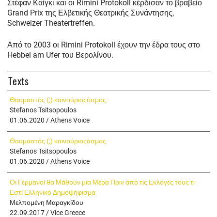
Στέφαν Καίγκι και οι Rimini Protokoll κέρδισαν το βραβείο
Grand Prix της Ελβετικής Θεατρικής Συνάντησης,
Schweizer Theatertreffen.
Από το 2003 οι Rimini Protokoll έχουν την έδρα τους στο
Hebbel am Ufer του Βερολίνου.
Texts
Θαυμαστός (;) καινούριοςόσμος
Stefanos Tsitsopoulos
01.06.2020 / Athens Voice
Θαυμαστός (;) καινούριοςόσμος
Stefanos Tsitsopoulos
01.06.2020 / Athens Voice
Οι Γερμανοί θα Μάθουν μια Μέρα Πριν από τις Εκλογές τους τι
Εστί Ελληνικό Δημοψήφισμα
Μελπομένη Μαραγκίδου
22.09.2017 / Vice Greece