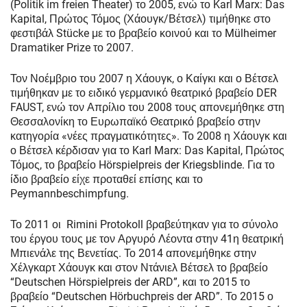
(Politik im freien Theater) το 2005, ενώ το Karl Marx: Das
Kapital, Πρώτος Τόμος (Χάουγκ/Βέτσελ) τιμήθηκε στο
φεστιβάλ Stücke με το βραβείο κοινού και το Mülheimer
Dramatiker Prize το 2007.
Τον Νοέμβριο του 2007 η Χάουγκ, ο Καίγκι και ο Βέτσελ
τιμήθηκαν με το ειδικό γερμανικό θεατρικό βραβείο DER
FAUST, ενώ τον Απρίλιο του 2008 τους απονεμήθηκε στη
Θεσσαλονίκη το Ευρωπαϊκό Θεατρικό βραβείο στην
κατηγορία «νέες πραγματικότητες». Το 2008 η Χάουγκ και
ο Βέτσελ κέρδισαν για το Karl Marx: Das Kapital, Πρώτος
Τόμος, το βραβείο Hörspielpreis der Kriegsblinde. Για το
ίδιο βραβείο είχε προταθεί επίσης και το
Peymannbeschimpfung.
Το 2011 οι Rimini Protokoll βραβεύτηκαν για το σύνολο
του έργου τους με τον Αργυρό Λέοντα στην 41η θεατρική
Μπιενάλε της Βενετίας. Το 2014 απονεμήθηκε στην
Χέλγκαρτ Χάουγκ και στον Ντάνιελ Βέτσελ το βραβείο
“Deutschen Hörspielpreis der ARD”, και το 2015 το
βραβείο “Deutschen Hörbuchpreis der ARD”. Το 2015 ο