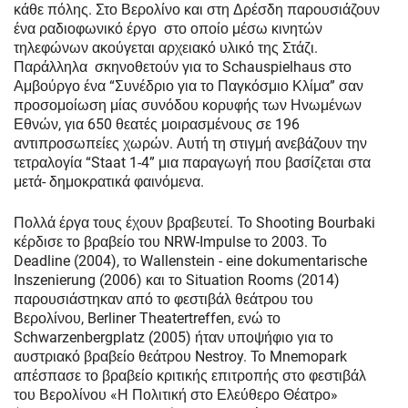
κάθε πόλης. Στο Βερολίνο και στη Δρέσδη παρουσιάζουν
ένα ραδιοφωνικό έργο στο οποίο μέσω κινητών
τηλεφώνων ακούγεται αρχειακό υλικό της Στάζι.
Παράλληλα σκηνοθετούν για το Schauspielhaus στο
Αμβούργο ένα “Συνέδριο για το Παγκόσμιο Κλίμα” σαν
προσομοίωση μίας συνόδου κορυφής των Ηνωμένων
Εθνών, για 650 θεατές μοιρασμένους σε 196
αντιπροσωπείες χωρών. Αυτή τη στιγμή ανεβάζουν την
τετραλογία “Staat 1-4” μια παραγωγή που βασίζεται στα
μετά- δημοκρατικά φαινόμενα.
Πολλά έργα τους έχουν βραβευτεί. Το Shooting Bourbaki
κέρδισε το βραβείο του NRW-Impulse το 2003. Το
Deadline (2004), το Wallenstein - eine dokumentarische
Inszenierung (2006) και το Situation Rooms (2014)
παρουσιάστηκαν από το φεστιβάλ θεάτρου του
Βερολίνου, Berliner Theatertreffen, ενώ το
Schwarzenbergplatz (2005) ήταν υποψήφιο για το
αυστριακό βραβείο θεάτρου Nestroy. Το Mnemopark
απέσπασε το βραβείο κριτικής επιτροπής στο φεστιβάλ
του Βερολίνου «Η Πολιτική στο Ελεύθερο Θέατρο»