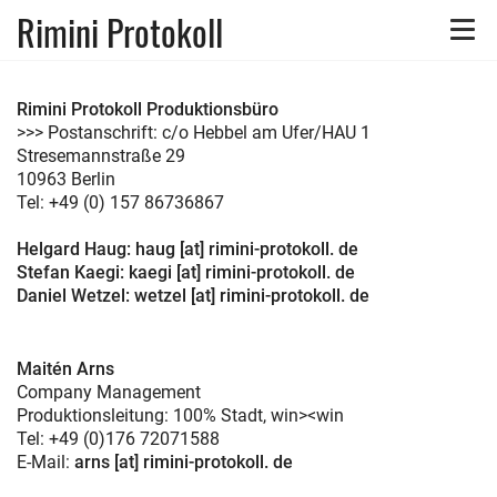
Rimini Protokoll
Toggle
naviga
Rimini Protokoll Produktionsbüro
>>> Postanschrift: c/o Hebbel am Ufer/HAU 1
Stresemannstraße 29
10963 Berlin
Tel: +49 (0) 157 86736867
Helgard Haug: haug [at] rimini-protokoll. de
Stefan Kaegi:
kaegi [at] rimini-protokoll. de
Daniel Wetzel:
wetzel [at] rimini-protokoll. de
Maitén Arns
Company Management
Produktionsleitung: 100% Stadt, win><win
Tel: +49 (0)176 72071588
E-Mail:
arns [at] rimini-protokoll. de