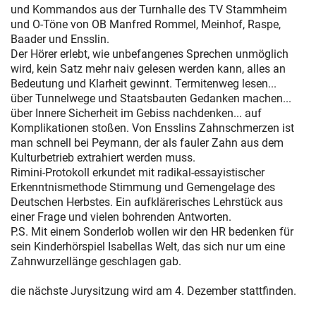
und Kommandos aus der Turnhalle des TV Stammheim
und O-Töne von OB Manfred Rommel, Meinhof, Raspe,
Baader und Ensslin.
Der Hörer erlebt, wie unbefangenes Sprechen unmöglich
wird, kein Satz mehr naiv gelesen werden kann, alles an
Bedeutung und Klarheit gewinnt. Termitenweg lesen...
über Tunnelwege und Staatsbauten Gedanken machen...
über Innere Sicherheit im Gebiss nachdenken... auf
Komplikationen stoßen. Von Ensslins Zahnschmerzen ist
man schnell bei Peymann, der als fauler Zahn aus dem
Kulturbetrieb extrahiert werden muss.
Rimini-Protokoll erkundet mit radikal-essayistischer
Erkenntnismethode Stimmung und Gemengelage des
Deutschen Herbstes. Ein aufklärerisches Lehrstück aus
einer Frage und vielen bohrenden Antworten.
P.S. Mit einem Sonderlob wollen wir den HR bedenken für
sein Kinderhörspiel Isabellas Welt, das sich nur um eine
Zahnwurzellänge geschlagen gab.
die nächste Jurysitzung wird am 4. Dezember stattfinden.