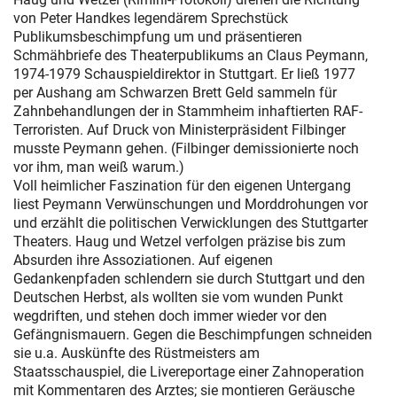
von Peter Handkes legendärem Sprechstück
Publikumsbeschimpfung um und präsentieren
Schmähbriefe des Theaterpublikums an Claus Peymann,
1974-1979 Schauspieldirektor in Stuttgart. Er ließ 1977
per Aushang am Schwarzen Brett Geld sammeln für
Zahnbehandlungen der in Stammheim inhaftierten RAF-
Terroristen. Auf Druck von Ministerpräsident Filbinger
musste Peymann gehen. (Filbinger demissionierte noch
vor ihm, man weiß warum.)
Voll heimlicher Faszination für den eigenen Untergang
liest Peymann Verwünschungen und Morddrohungen vor
und erzählt die politischen Verwicklungen des Stuttgarter
Theaters. Haug und Wetzel verfolgen präzise bis zum
Absurden ihre Assoziationen. Auf eigenen
Gedankenpfaden schlendern sie durch Stuttgart und den
Deutschen Herbst, als wollten sie vom wunden Punkt
wegdriften, und stehen doch immer wieder vor den
Gefängnismauern. Gegen die Beschimpfungen schneiden
sie u.a. Auskünfte des Rüstmeisters am
Staatsschauspiel, die Livereportage einer Zahnoperation
mit Kommentaren des Arztes; sie montieren Geräusche