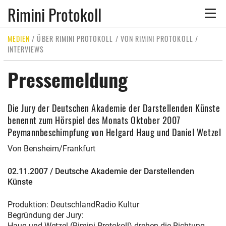
Rimini Protokoll
Toggle
naviga
MEDIEN
/
ÜBER RIMINI PROTOKOLL
/
VON RIMINI PROTOKOLL
/
INTERVIEWS
Pressemeldung
Die Jury der Deutschen Akademie der Darstellenden Künste
benennt zum Hörspiel des Monats Oktober 2007
Peymannbeschimpfung von Helgard Haug und Daniel Wetzel
Von Bensheim/Frankfurt
02.11.2007 / Deutsche Akademie der Darstellenden
Künste
Produktion: DeutschlandRadio Kultur
Begründung der Jury:
Haug und Wetzel (Rimini-Protokoll) drehen die Richtung