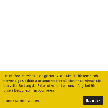
Hallo! Könnten wir bitte einige zusätzliche Dienste für
technisch
notwendige Cookies & externe Medien
aktivieren? So können Sie
den vollen Umfang der Seite nutzen und wir unser Angebot für
HOME
unsere Besucher:innen optimieren.
Das ist ok
Lassen Sie mich wählen
...
© Rimini Protokoll 2026