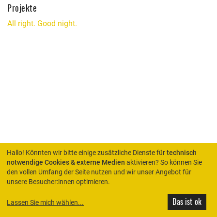
Projekte
All right. Good night.
Hallo! Könnten wir bitte einige zusätzliche Dienste für
technisch
notwendige Cookies & externe Medien
aktivieren? So können Sie
den vollen Umfang der Seite nutzen und wir unser Angebot für
HOME
unsere Besucher:innen optimieren.
Das ist ok
Lassen Sie mich wählen
...
© Rimini Protokoll 2026