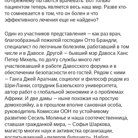
по-прежнему пытаются врачевать. Вот только
пациентом теперь является весь наш мир. Разве кто-
то сомневается в том, что он болен и что
эффективного лечения еще не найдено?
Один из участников представления — как раз врач,
благообразный пожилой господин Отто Брандли,
специалист по легочным болезням, работавший в том
числе и в Давосе. Другой — бывший мэр Давоса Ханс
Петер Михель, по долгу службы много лет
участвовавший в работе Давосского форума и в
обеспечении безопасности его гостей. Рядом с ними
— Ганга Джей Аратнам, социолог и философ родом из
Шри-Ланки, сотрудник Базельского университета,
автор работ о глобальной экономике и о проблемах
Африки. И две дамы — ныне похожая на простую
домохозяйку, а в прошлом вполне сановная особа,
руководитель Комиссии ООН по устойчивому
развитию Сесиль Молинье и наша соотечественница,
ставшая гражданкой мира, — Софья Шаркова,
магистр многих наук и активистка организации,
воспитывающей «лидеров будущего». Набор