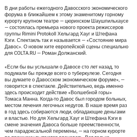
В дни работы ежегодного Давосского экономического
форума в ближайшем к этому знаменитому горному
курорту крупном театре — цюрихском Шаушпильхаусе
— состоялась премьера нового проекта режиссеров
группы Rimini Protokoll Хельгард Хауг и Штефана
Кэги. Спектакль так и называется — «Состояние мира
Давос». О новом хите европейской сцены специально
для COLTA.RU — Роман Должанский.
«Если бы вы услышали о Давосе сто лет назад, то
подумали бы прежде всего о туберкулезе. Сегодня
вы думаете о Давосском экономическом форуме», —
говорится в спектакле. Действительно, ведь именно
здесь происходит действие «Волшебной горы»
Томаса Манна. Когда-то Давос был городом больных,
местом лечения легочных недугов. В наше время раз
в год здесь собираются люди, обладающие деньгами
и властью. Но для Хельгард Хауг и Штефана Кэги в
смене значения Давоса больше преемственности,
чем парадоксальной перемены, — на горном курорте