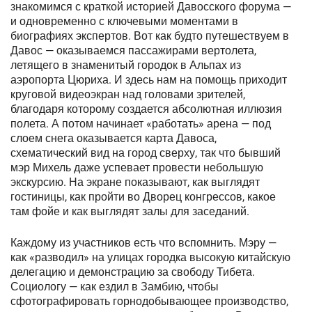
знакомимся с краткой историей Давосского форума —
и одновременно с ключевыми моментами в
биографиях экспертов. Вот как будто путешествуем в
Давос — оказываемся пассажирами вертолета,
летящего в знаменитый городок в Альпах из
аэропорта Цюриха. И здесь нам на помощь приходит
круговой видеоэкран над головами зрителей,
благодаря которому создается абсолютная иллюзия
полета. А потом начинает «работать» арена — под
слоем снега оказывается карта Давоса,
схематический вид на город сверху, так что бывший
мэр Михель даже успевает провести небольшую
экскурсию. На экране показывают, как выглядят
гостиницы, как пройти во Дворец конгрессов, какое
там фойе и как выглядят залы для заседаний.
Каждому из участников есть что вспомнить. Мэру —
как «разводил» на улицах городка высокую китайскую
делегацию и демонстрацию за свободу Тибета.
Социологу — как ездил в Замбию, чтобы
сфотографировать горнодобывающее производство,