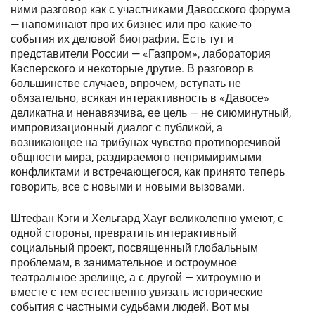
ними разговор как с участниками Давосского форума
— напоминают про их бизнес или про какие-то
события их деловой биографии. Есть тут и
представители России — «Газпром», лаборатория
Касперского и некоторые другие. В разговор в
большинстве случаев, впрочем, вступать не
обязательно, всякая интерактивность в «Давосе»
деликатна и ненавязчива, ее цель — не сиюминутный,
импровизационный диалог с публикой, а
возникающее на трибунах чувство противоречивой
общности мира, раздираемого непримиримыми
конфликтами и встречающегося, как принято теперь
говорить, все с новыми и новыми вызовами.
Штефан Кэги и Хельгард Хауг великолепно умеют, с
одной стороны, превратить интерактивный
социальный проект, посвященный глобальным
проблемам, в занимательное и остроумное
театральное зрелище, а с другой — хитроумно и
вместе с тем естественно увязать исторические
события с частными судьбами людей. Вот мы