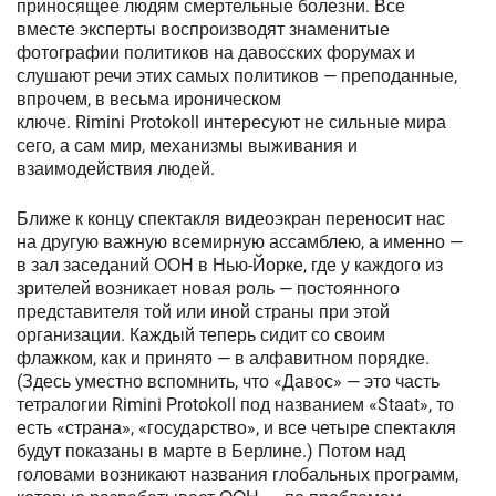
приносящее людям смертельные болезни. Все
вместе эксперты воспроизводят знаменитые
фотографии политиков на давосских форумах и
слушают речи этих самых политиков — преподанные,
впрочем, в весьма ироническом
ключе. Rimini Protokoll интересуют не сильные мира
сего, а сам мир, механизмы выживания и
взаимодействия людей.
Ближе к концу спектакля видеоэкран переносит нас
на другую важную всемирную ассамблею, а именно —
в зал заседаний ООН в Нью-Йорке, где у каждого из
зрителей возникает новая роль — постоянного
представителя той или иной страны при этой
организации. Каждый теперь сидит со своим
флажком, как и принято — в алфавитном порядке.
(Здесь уместно вспомнить, что «Давос» — это часть
тетралогии Rimini Protokoll под названием «Staat», то
есть «страна», «государство», и все четыре спектакля
будут показаны в марте в Берлине.) Потом над
головами возникают названия глобальных программ,