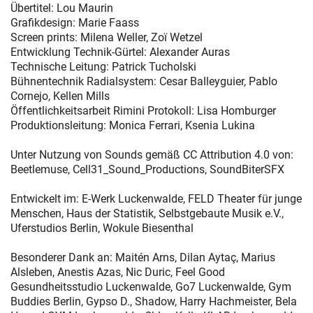
Übertitel: Lou Maurin
Grafikdesign: Marie Faass
Screen prints: Milena Weller, Zoï Wetzel
Entwicklung Technik-Gürtel: Alexander Auras
Technische Leitung: Patrick Tucholski
Bühnentechnik Radialsystem: Cesar Balleyguier, Pablo
Cornejo, Kellen Mills
Öffentlichkeitsarbeit Rimini Protokoll: Lisa Homburger
Produktionsleitung: Monica Ferrari, Ksenia Lukina
Unter Nutzung von Sounds gemäß CC Attribution 4.0 von:
Beetlemuse, Cell31_Sound_Productions, SoundBiterSFX
Entwickelt im: E-Werk Luckenwalde, FELD Theater für junge
Menschen, Haus der Statistik, Selbstgebaute Musik e.V.,
Uferstudios Berlin, Wokule Biesenthal
Besonderer Dank an: Maitén Arns, Dilan Aytaç, Marius
Alsleben, Anestis Azas, Nic Duric, Feel Good
Gesundheitsstudio Luckenwalde, Go7 Luckenwalde, Gym
Buddies Berlin, Gypso D., Shadow, Harry Hachmeister, Bela