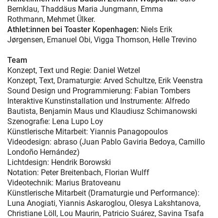
Bernklau, Thaddäus Maria Jungmann, Emma
Rothmann, Mehmet Ülker.
Athlet:innen bei Toaster Kopenhagen:
Niels Erik
Jørgensen, Emanuel Obi, Vigga Thomson, Helle Trevino
Team
Konzept, Text und Regie: Daniel Wetzel
Konzept, Text, Dramaturgie: Arved Schultze, Erik Veenstra
Sound Design und Programmierung: Fabian Tombers
Interaktive Kunstinstallation und Instrumente: Alfredo
Bautista, Benjamin Maus und Klaudiusz Schimanowski
Szenografie: Lena Lupo Loy
Künstlerische Mitarbeit: Yiannis Panagopoulos
Videodesign: abraso (Juan Pablo Gaviria Bedoya, Camillo
Londoño Hernández)
Lichtdesign: Hendrik Borowski
Notation: Peter Breitenbach, Florian Wulff
Videotechnik: Marius Bratoveanu
Künstlerische Mitarbeit (Dramaturgie und Performance):
Luna Anogiati, Yiannis Askaroglou, Olesya Lakshtanova,
Christiane Löll, Lou Maurin, Patricio Suárez, Savina Tsafa