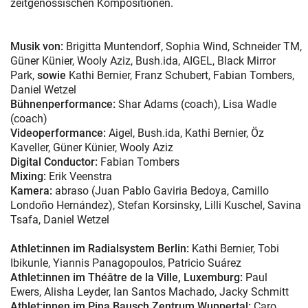
zeitgenössischen Kompositionen.
Musik von:
Brigitta Muntendorf, Sophia Wind, Schneider TM,
Güner Künier, Wooly Aziz, Bush.ida, AIGEL, Black Mirror
Park,
sowie
Kathi Bernier, Franz Schubert, Fabian Tombers,
Daniel Wetzel
Bühnenperformance:
Shar Adams (coach), Lisa Wadle
(coach)
Videoperformance:
Aigel, Bush.ida, Kathi Bernier, Öz
Kaveller, Güner Künier, Wooly Aziz
Digital Conductor:
Fabian Tombers
Mixing:
Erik Veenstra
Kamera:
abraso (Juan Pablo Gaviria Bedoya, Camillo
Londoño Hernández), Stefan Korsinsky, Lilli Kuschel, Savina
Tsafa, Daniel Wetzel
Athlet:innen im Radialsystem Berlin:
Kathi Bernier, Tobi
Ibikunle, Yiannis Panagopoulos, Patricio Suárez
Athlet:innen im Théâtre de la Ville, Luxemburg:
Paul
Ewers, Alisha Leyder, Ian Santos Machado, Jacky Schmitt
Athlet:innen im Pina Bausch Zentrum Wuppertal:
Caro