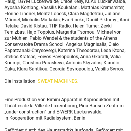
Haug, I.GYM Luckenwalde, Chloe Kelly, KLAB Luckenwalde,
Ayosha Kortlang, Vassilis Koukalani, Matthias Kremsreiter,
Florine Lindner, Moritz Lobeck, Clara Mägdefrau, Juliane
Männel, Michalis Markakis, Eva Rincke, Daniil Pikturnyi, Anni
Retake, David Ristau, THF Radio, Helen Turner, Zeyki
Temizbas, Hajo Toppius, Margarita Tsomou, Michael von
zur Mühlen, Pablo Wendel & the students of the Athens
Conservatoire Drama School: Angelos Magnisalis, Cleio
Papatzanaki-Chrysovergi, Katerina Theodorou, Leda Ktona,
Stelios Kratsas, Foivos Pavlopoulos, Anna Gkarafli, Valia
Koumpi, Christina Paraskeva, Antonis Skyvalos, Klaudio
Cuka, Klara Santikou, Georgia Spyropoulou, Vasilis Syrros.
Die Installation:
SWEAT MACHINES.
Eine Produktion von Rimini Apparat in Koproduktion mit
Théâtres de la Ville de Luxembourg, Pina Bausch Zentrum
„under construction“ und E-WERK Luckenwalde.
In Kooperation mit Radialsystem, Berlin.
Gefördert durch den Hauptstadtkulturfonds. Gefördert mit