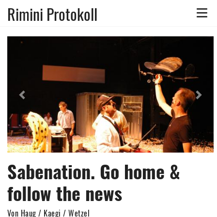
Rimini Protokoll
Toggle
naviga
Previous
Nex
Sabenation. Go home &
follow the news
Von Haug / Kaegi / Wetzel