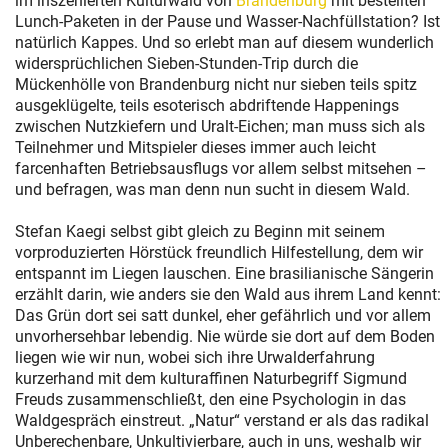
im inszenierten Kulturwald von
Brandenburg
mit bestellten
Lunch-Paketen in der Pause und Wasser-Nachfüllstation? Ist
natürlich Kappes. Und so erlebt man auf diesem wunderlich
widersprüchlichen Sieben-Stunden-Trip durch die
Mückenhölle von Brandenburg nicht nur sieben teils spitz
ausgeklügelte, teils esoterisch abdriftende Happenings
zwischen Nutzkiefern und Uralt-Eichen; man muss sich als
Teilnehmer und Mitspieler dieses immer auch leicht
farcenhaften Betriebsausflugs vor allem selbst mitsehen –
und befragen, was man denn nun sucht in diesem Wald.
Stefan Kaegi selbst gibt gleich zu Beginn mit seinem
vorproduzierten Hörstück freundlich Hilfestellung, dem wir
entspannt im Liegen lauschen. Eine brasilianische Sängerin
erzählt darin, wie anders sie den Wald aus ihrem Land kennt:
Das Grün dort sei satt dunkel, eher gefährlich und vor allem
unvorhersehbar lebendig. Nie würde sie dort auf dem Boden
liegen wie wir nun, wobei sich ihre Urwalderfahrung
kurzerhand mit dem kulturaffinen Naturbegriff Sigmund
Freuds zusammenschließt, den eine Psychologin in das
Waldgespräch einstreut. „Natur“ verstand er als das radikal
Unberechenbare, Unkultivierbare, auch in uns, weshalb wir