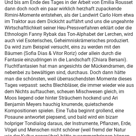
Und bis am Ende des Tages in der Arbeit von Emilia Rousset
dann doch noch ein paar wirklich herzhaft zupackende
Rimini-Momente entstehen, als der Landwirt Carlo Horn etwa
im Traktor aus dem Dickicht auffährt und uns die ungeahnte
Wirtschaftlichkeit seiner Heu-Pressverfahren erklärt oder die
Ethnologin Fanny Rybak das Ton-Alphabet der Lerchen, wird
auch viel Esoterisches, Geheimniskrämerisches produziert.
Da wird zum Beispiel versucht, eins zu werden mit den
Bäumen (Sofia Dias & Vitor Roriz) oder allein durch die
Fantasie einzudringen in die Landschaft (Chiara Bersani).
Fluchtfantasien hat man angesichts der Mückendramen, die
nebenbei zu bewältigen sind, durchaus. Doch dann hätte
man die schönsten, weil überraschendsten Momente dieses
Tages verpasst: sechs Blechbläser, die immer wieder wie aus
dem Nichts auftauchen, scheuen Mischwesen gleich, im
Moos liegend oder hinter Sträuchern hockend und Ari
Benjamin Meyers hauchig knurrende, quietschende
Kompositionen spielen. Eine Tuba beginnt grollend, eine
Posaune antwortet piepsend, und bald wird ein bizarr
holpriger Tondialog daraus, der Instrumente, Pflanzen, Erde,
Vögel und Menschen nicht schöner (weil fremd der Natur