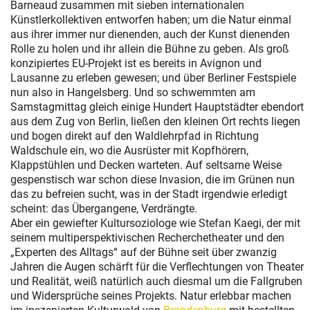
Barneaud zusammen mit sieben internationalen
Künstlerkollektiven entworfen haben; um die Natur einmal
aus ihrer immer nur dienenden, auch der Kunst dienenden
Rolle zu holen und ihr allein die Bühne zu geben. Als groß
konzipiertes EU-Projekt ist es bereits in Avignon und
Lausanne zu erleben gewesen; und über Berliner Festspiele
nun also in Hangelsberg. Und so schwemmten am
Samstagmittag gleich einige Hundert Hauptstädter ebendort
aus dem Zug von Berlin, ließen den kleinen Ort rechts liegen
und bogen direkt auf den Waldlehrpfad in Richtung
Waldschule ein, wo die Ausrüster mit Kopfhörern,
Klappstühlen und Decken warteten. Auf seltsame Weise
gespenstisch war schon diese Invasion, die im Grünen nun
das zu befreien sucht, was in der Stadt irgendwie erledigt
scheint: das Übergangene, Verdrängte.
Aber ein gewiefter Kultursoziologe wie Stefan Kaegi, der mit
seinem multiperspektivischen Recherchetheater und den
„Experten des Alltags“ auf der Bühne seit über zwanzig
Jahren die Augen schärft für die Verflechtungen von Theater
und Realität, weiß natürlich auch diesmal um die Fallgruben
und Widersprüche seines Projekts. Natur erlebbar machen