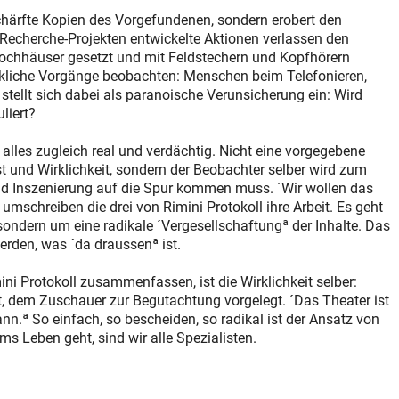
eschärfte Kopien des Vorgefundenen, sondern erobert den
Recherche-Projekten entwickelte Aktionen verlassen den
ochhäuser gesetzt und mit Feldstechern und Kopfhörern
wirkliche Vorgänge beobachten: Menschen beim Telefonieren,
stellt sich dabei als paranoische Verunsicherung ein: Wird
liert?
 alles zugleich real und verdächtig. Nicht eine vorgegebene
t und Wirklichkeit, sondern der Beobachter selber wird zum
t und Inszenierung auf die Spur kommen muss. ´Wir wollen das
mschreiben die drei von Rimini Protokoll ihre Arbeit. Es geht
sondern um eine radikale ´Vergesellschaftungª der Inhalte. Das
rden, was ´da draussenª ist.
ini Protokoll zusammenfassen, ist die Wirklichkeit selber:
t, dem Zuschauer zur Begutachtung vorgelegt. ´Das Theater ist
nn.ª So einfach, so bescheiden, so radikal ist der Ansatz von
ms Leben geht, sind wir alle Spezialisten.