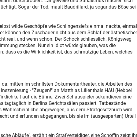
 allesamt durchprobiert. Langeweile und Sarkasmus machen sich
lüchtigt. Sogar der Tod, mault Baudrillard, ja sogar das Böse sei
Selbst wilde Geschöpfe wie Schlingensiefs einmal nackte, einmal
er können den Zuschauer nicht aus dem Schlaf der ästhetische
icht real, und wenn schon. Der Schock schliesslich, Königsweg
stimmung stecken. Nur ein Idiot würde glauben, was die
: dass es die Wirklichkeit ist, das schmutzige Leben, welches
 da, mitten im schrillsten Dokumentartheater, die Arbeiten des
en Inszenierung - "Zeugen!" an Matthias Lilienthals HAU (Hebbel
 Wirklichkeit auf die Bühne: Zwei Schauspieler sekundieren eine
s tagtäglich in Berlins Gerichtssälen passiert. Tatbestände
as Wahrscheinliche abgewogen, aus dem Strafgesetzbuch wird
 echt und erfunden abgegangen, bis sie im (ausgesparten) Urteil
e Abläufe", erzählt ein Strafverteidiger, eine Schöffin zeigt ih