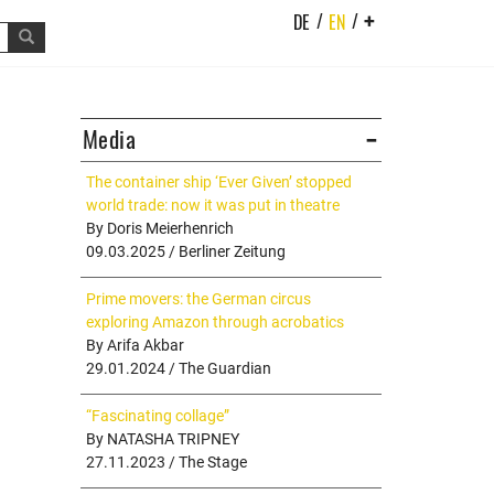
/
/
DE
EN
+
Media
The container ship ‘Ever Given’ stopped
world trade: now it was put in theatre
By Doris Meierhenrich
09.03.2025 / Berliner Zeitung
Prime movers: the German circus
exploring Amazon through acrobatics
By Arifa Akbar
29.01.2024 / The Guardian
“Fascinating collage”
By NATASHA TRIPNEY
27.11.2023 / The Stage