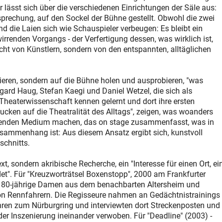
er lässt sich über die verschiedenen Einrichtungen der Säle aus:
rechung, auf den Sockel der Bühne gestellt. Obwohl die zwei
die Laien sich wie Schauspieler verbeugen: Es bleibt ein
rrenden Vorgangs - der Verfertigung dessen, was wirklich ist,
nicht von Künstlern, sondern von den entspannten, alltäglichen
isieren, sondern auf die Bühne holen und ausprobieren, "was
lgard Haug, Stefan Kaegi und Daniel Wetzel, die sich als
Theaterwissenschaft kennen gelernt und dort ihre ersten
gucken auf die Theatralität des Alltags", zeigen, was woanders
ierenden Medium machen, das on stage zusammenfasst, was in
usammenhang ist: Aus diesem Ansatz ergibt sich, kunstvoll
schnitts.
t, sondern akribische Recherche, ein "Interesse für einen Ort, ei
det". Für "Kreuzworträtsel Boxenstopp", 2000 am Frankfurter
er 80-jährige Damen aus dem benachbarten Altersheim und
on Rennfahrern. Die Regisseure nahmen an Gedächtnistrainings
uhren zum Nürburgring und interviewten dort Streckenposten und
er Inszenierung ineinander verwoben. Für "Deadline" (2003) -