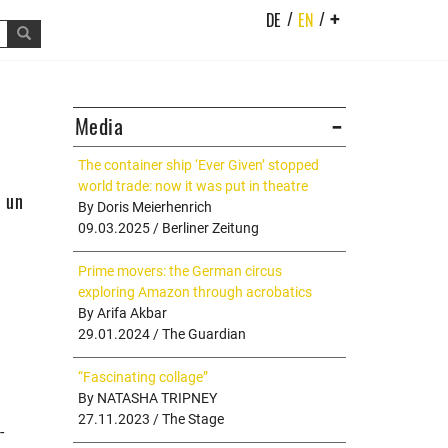
/
/
DE
EN
+
Media
The container ship ‘Ever Given’ stopped
world trade: now it was put in theatre
e un
By Doris Meierhenrich
09.03.2025 / Berliner Zeitung
Prime movers: the German circus
exploring Amazon through acrobatics
By Arifa Akbar
29.01.2024 / The Guardian
“Fascinating collage”
By NATASHA TRIPNEY
27.11.2023 / The Stage
-