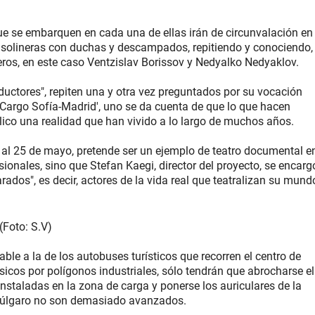
ue se embarquen en cada una de ellas irán de circunvalación en
gasolineras con duchas y descampados, repitiendo y conociendo,
neros, en este caso Ventzislav Borissov y Nedyalko Nedyaklov.
ctores", repiten una y otra vez preguntados por su vocación
e 'Cargo Sofía-Madrid', uno se da cuenta de que lo que hacen
lico una realidad que han vivido a lo largo de muchos años.
16 al 25 de mayo, pretende ser un ejemplo de teatro documental e
sionales, sino que Stefan Kaegi, director del proyecto, se encarg
ados", es decir, actores de la vida real que teatralizan su mund
(Foto: S.V)
ble a la de los autobuses turísticos que recorren el centro de
cos por polígonos industriales, sólo tendrán que abrocharse el
nstaladas en la zona de carga y ponerse los auriculares de la
 búlgaro no son demasiado avanzados.