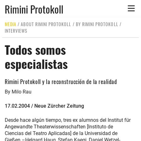
Rimini Protokoll
Toggle
naviga
MEDIA
/
ABOUT RIMINI PROTOKOLL
/
BY RIMINI PROTOKOLL
/
INTERVIEWS
Todos somos
especialistas
Rimini Protokoll y la reconstrucción de la realidad
By Milo Rau
17.02.2004 / Neue Zürcher Zeitung
Desde hace algún tiempo, tres ex alumnos del Institut für
Angewandte Theaterwissenschaften [Instituto de
Ciencias del Teatro Aplicadas] de la Universidad de
Gießen –Helgard Haug, Stefan Kaegi, Daniel Wetzel-