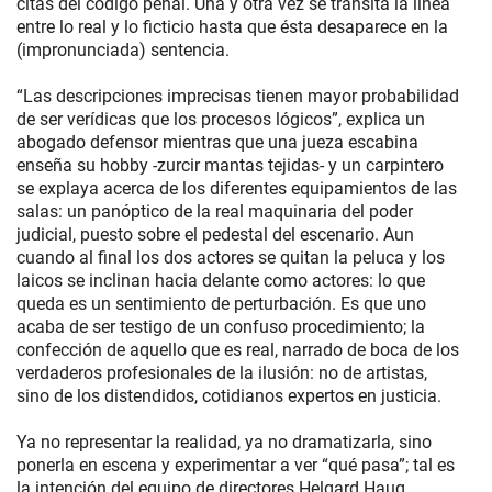
citas del código penal. Una y otra vez se transita la línea
entre lo real y lo ficticio hasta que ésta desaparece en la
(impronunciada) sentencia.
“Las descripciones imprecisas tienen mayor probabilidad
de ser verídicas que los procesos lógicos”, explica un
abogado defensor mientras que una jueza escabina
enseña su hobby -zurcir mantas tejidas- y un carpintero
se explaya acerca de los diferentes equipamientos de las
salas: un panóptico de la real maquinaria del poder
judicial, puesto sobre el pedestal del escenario. Aun
cuando al final los dos actores se quitan la peluca y los
laicos se inclinan hacia delante como actores: lo que
queda es un sentimiento de perturbación. Es que uno
acaba de ser testigo de un confuso procedimiento; la
confección de aquello que es real, narrado de boca de los
verdaderos profesionales de la ilusión: no de artistas,
sino de los distendidos, cotidianos expertos en justicia.
Ya no representar la realidad, ya no dramatizarla, sino
ponerla en escena y experimentar a ver “qué pasa”; tal es
la intención del equipo de directores Helgard Haug,