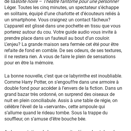
de sa
Boîte noire – Théâtre fantôme pour une personne
?
Léger. Toutes les cinq minutes, un spectateur s’échappe
en solitaire, équipé d’une charlotte et d’écouteurs reliés à
un smartphone. Vous craignez un contact fâcheux?
L’appareil est glissé dans une pochette en tissu que vous
porterez autour du cou. Votre guide audio vous invite à
prendre place dans un fauteuil au bout d’un couloir.
L’enjeu? La grande maison sera fermée cet été pour être
refaite de fond en comble. De ses odeurs, de ses textures,
il ne restera rien. A vous de faire le plein de sensations
pour en être la mémoire.
La bonne nouvelle, c’est que ce labyrinthe est inoubliable.
Comme Harry Potter, on s’engouffre dans une armoire à
double fond pour accéder à l’envers de la fiction. Dans un
grand bazar très ordonné, on surprend des oiseaux de
nuit en plein conciliabule. Assis à une table de régie, on
célèbre l’éveil de la «servante», cette ampoule qui
s’allume quand le rideau tombe. Sous la trappe du
souffleur, on s’amuse d’être bouche bée.