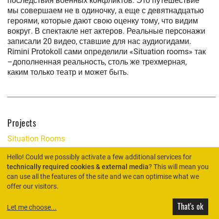
последствия военных конфликтов. Это путешествие
мы совершаем не в одиночку, а еще с девятнадцатью
героями, которые дают свою оценку тому, что видим
вокруг. В спектакле нет актеров. Реальные персонажи
записали 20 видео, ставшие для нас аудиогидами.
Rimini Protokoll сами определили «Situation rooms» так
–дополненная реальность, столь же трехмерная,
каким только театр и может быть.
Projects
Situation Rooms
Hello! Could we possibly activate a few additional services for
technically required cookies & external media
? This will mean you
can use all the features of the site and we can optimise what we
HOME
offer our visitors.
That's ok
Let me choose
...
© Rimini Protokoll 2026