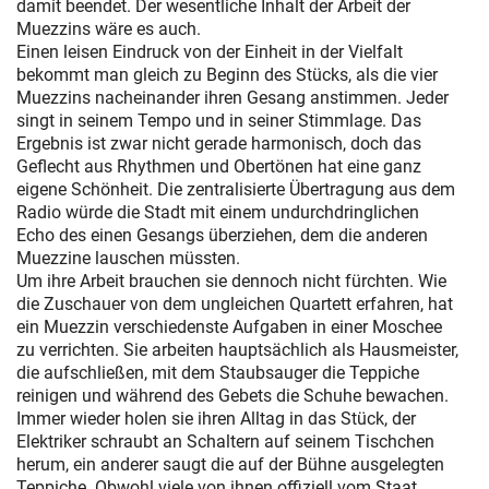
damit beendet. Der wesentliche Inhalt der Arbeit der
Muezzins wäre es auch.
Einen leisen Eindruck von der Einheit in der Vielfalt
bekommt man gleich zu Beginn des Stücks, als die vier
Muezzins nacheinander ihren Gesang anstimmen. Jeder
singt in seinem Tempo und in seiner Stimmlage. Das
Ergebnis ist zwar nicht gerade harmonisch, doch das
Geflecht aus Rhythmen und Obertönen hat eine ganz
eigene Schönheit. Die zentralisierte Übertragung aus dem
Radio würde die Stadt mit einem undurchdringlichen
Echo des einen Gesangs überziehen, dem die anderen
Muezzine lauschen müssten.
Um ihre Arbeit brauchen sie dennoch nicht fürchten. Wie
die Zuschauer von dem ungleichen Quartett erfahren, hat
ein Muezzin verschiedenste Aufgaben in einer Moschee
zu verrichten. Sie arbeiten hauptsächlich als Hausmeister,
die aufschließen, mit dem Staubsauger die Teppiche
reinigen und während des Gebets die Schuhe bewachen.
Immer wieder holen sie ihren Alltag in das Stück, der
Elektriker schraubt an Schaltern auf seinem Tischchen
herum, ein anderer saugt die auf der Bühne ausgelegten
Teppiche. Obwohl viele von ihnen offiziell vom Staat