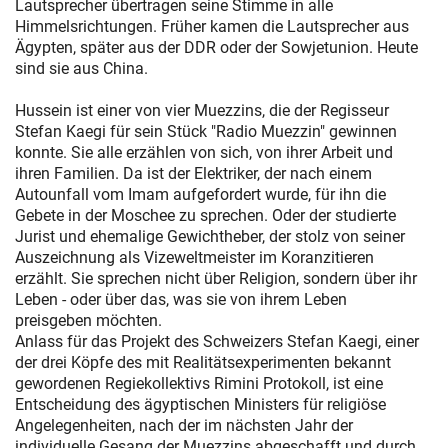
Lautsprecher übertragen seine Stimme in alle
Himmelsrichtungen. Früher kamen die Lautsprecher aus
Ägypten, später aus der DDR oder der Sowjetunion. Heute
sind sie aus China.
Hussein ist einer von vier Muezzins, die der Regisseur
Stefan Kaegi für sein Stück "Radio Muezzin" gewinnen
konnte. Sie alle erzählen von sich, von ihrer Arbeit und
ihren Familien. Da ist der Elektriker, der nach einem
Autounfall vom Imam aufgefordert wurde, für ihn die
Gebete in der Moschee zu sprechen. Oder der studierte
Jurist und ehemalige Gewichtheber, der stolz von seiner
Auszeichnung als Vizeweltmeister im Koranzitieren
erzählt. Sie sprechen nicht über Religion, sondern über ihr
Leben - oder über das, was sie von ihrem Leben
preisgeben möchten.
Anlass für das Projekt des Schweizers Stefan Kaegi, einer
der drei Köpfe des mit Realitätsexperimenten bekannt
gewordenen Regiekollektivs Rimini Protokoll, ist eine
Entscheidung des ägyptischen Ministers für religiöse
Angelegenheiten, nach der im nächsten Jahr der
individuelle Gesang der Muezzins abgeschafft und durch