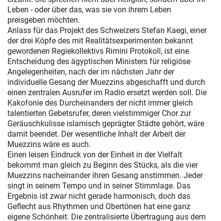
Leben - oder über das, was sie von ihrem Leben
preisgeben möchten.
Anlass für das Projekt des Schweizers Stefan Kaegi, einer
der drei Köpfe des mit Realitätsexperimenten bekannt
gewordenen Regiekollektivs Rimini Protokoll, ist eine
Entscheidung des ägyptischen Ministers für religiöse
Angelegenheiten, nach der im nächsten Jahr der
individuelle Gesang der Muezzins abgeschafft und durch
einen zentralen Ausrufer im Radio ersetzt werden soll. Die
Kakofonie des Durcheinanders der nicht immer gleich
talentierten Gebetsrufer, deren vielstimmiger Chor zur
Geräuschkulisse islamisch geprägter Städte gehört, wäre
damit beendet. Der wesentliche Inhalt der Arbeit der
Muezzins wäre es auch.
Einen leisen Eindruck von der Einheit in der Vielfalt
bekommt man gleich zu Beginn des Stücks, als die vier
Muezzins nacheinander ihren Gesang anstimmen. Jeder
singt in seinem Tempo und in seiner Stimmlage. Das
Ergebnis ist zwar nicht gerade harmonisch, doch das
Geflecht aus Rhythmen und Obertönen hat eine ganz
eigene Schönheit. Die zentralisierte Übertragung aus dem