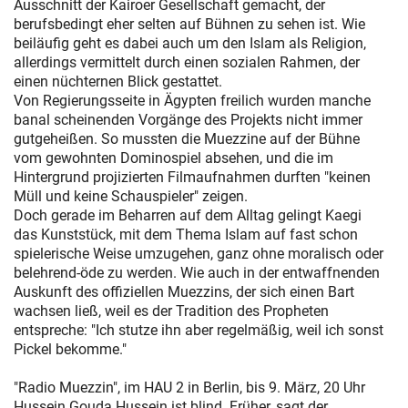
Ausschnitt der Kairoer Gesellschaft gemacht, der
berufsbedingt eher selten auf Bühnen zu sehen ist. Wie
beiläufig geht es dabei auch um den Islam als Religion,
allerdings vermittelt durch einen sozialen Rahmen, der
einen nüchternen Blick gestattet.
Von Regierungsseite in Ägypten freilich wurden manche
banal scheinenden Vorgänge des Projekts nicht immer
gutgeheißen. So mussten die Muezzine auf der Bühne
vom gewohnten Dominospiel absehen, und die im
Hintergrund projizierten Filmaufnahmen durften "keinen
Müll und keine Schauspieler" zeigen.
Doch gerade im Beharren auf dem Alltag gelingt Kaegi
das Kunststück, mit dem Thema Islam auf fast schon
spielerische Weise umzugehen, ganz ohne moralisch oder
belehrend-öde zu werden. Wie auch in der entwaffnenden
Auskunft des offiziellen Muezzins, der sich einen Bart
wachsen ließ, weil es der Tradition des Propheten
entspreche: "Ich stutze ihn aber regelmäßig, weil ich sonst
Pickel bekomme."
"Radio Muezzin", im HAU 2 in Berlin, bis 9. März, 20 Uhr
Hussein Gouda Hussein ist blind. Früher, sagt der