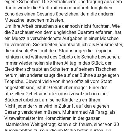
eigene Schönheit. Die zentralisierte Übertragung aus dem
Radio würde die Stadt mit einem undurchdringlichen
Echo des einen Gesangs überziehen, dem die anderen
Muezzine lauschen müssten.
Um ihre Arbeit brauchen sie dennoch nicht fürchten. Wie
die Zuschauer von dem ungleichen Quartett erfahren, hat
ein Muezzin verschiedenste Aufgaben in einer Moschee
zu verrichten. Sie arbeiten hauptsächlich als Hausmeister,
die aufschließen, mit dem Staubsauger die Teppiche
reinigen und während des Gebets die Schuhe bewachen.
Immer wieder holen sie ihren Alltag in das Stück, der
Elektriker schraubt an Schaltern auf seinem Tischchen
herum, ein anderer saugt die auf der Bühne ausgelegten
Teppiche. Obwohl viele von ihnen offiziell vom Staat
angestellt sind, ist ihr Gehalt eher mager. Einer der
offiziellen Gebetsausrufer muss zusätzlich in einer
Bäckerei arbeiten, um seine Kinder zu ernähren.
Nicht jeder der vier wird in Zukunft auf den eigenen
Gesang verzichten müssen. Muhammad Ali Farag, als
Vizeweltmeister im Koranzitieren in der ganzen
islamischen Welt gefragt, kann sich freuen, einer von 30
Auserwählten zu sein, die im Radio beten dürfen. Da