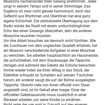
Muezzins nacheinander ihren Gesang anstimmen. Jeder
singt in seinem Tempo und in seiner Stimmlage. Das
Ergebnis ist zwar nicht gerade harmonisch, doch das
Geflecht aus Rhythmen und Obertönen hat eine ganz
eigene Schönheit. Die zentralisierte Übertragung aus dem
Radio würde die Stadt mit einem undurchdringlichen
Echo des einen Gesangs überziehen, dem die anderen
Muezzine lauschen müssten.
Um ihre Arbeit brauchen sie dennoch nicht fürchten. Wie
die Zuschauer von dem ungleichen Quartett erfahren, hat
ein Muezzin verschiedenste Aufgaben in einer Moschee
zu verrichten. Sie arbeiten hauptsächlich als Hausmeister,
die aufschließen, mit dem Staubsauger die Teppiche
reinigen und während des Gebets die Schuhe bewachen.
Immer wieder holen sie ihren Alltag in das Stück, der
Elektriker schraubt an Schaltern auf seinem Tischchen
herum, ein anderer saugt die auf der Bühne ausgelegten
Teppiche. Obwohl viele von ihnen offiziell vom Staat
angestellt sind, ist ihr Gehalt eher mager. Einer der
offiziellen Gebetsausrufer muss zusätzlich in einer
Bäckerei arbeiten, um seine Kinder zu ernähren.
Nicht jeder der vier wird in Zukunft auf den eigenen