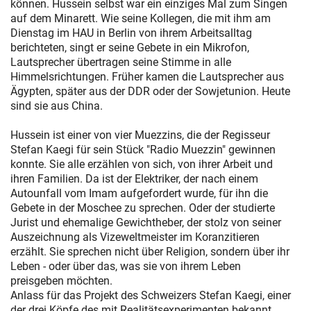
können. Hussein selbst war ein einziges Mal zum Singen
auf dem Minarett. Wie seine Kollegen, die mit ihm am
Dienstag im HAU in Berlin von ihrem Arbeitsalltag
berichteten, singt er seine Gebete in ein Mikrofon,
Lautsprecher übertragen seine Stimme in alle
Himmelsrichtungen. Früher kamen die Lautsprecher aus
Ägypten, später aus der DDR oder der Sowjetunion. Heute
sind sie aus China.
Hussein ist einer von vier Muezzins, die der Regisseur
Stefan Kaegi für sein Stück "Radio Muezzin" gewinnen
konnte. Sie alle erzählen von sich, von ihrer Arbeit und
ihren Familien. Da ist der Elektriker, der nach einem
Autounfall vom Imam aufgefordert wurde, für ihn die
Gebete in der Moschee zu sprechen. Oder der studierte
Jurist und ehemalige Gewichtheber, der stolz von seiner
Auszeichnung als Vizeweltmeister im Koranzitieren
erzählt. Sie sprechen nicht über Religion, sondern über ihr
Leben - oder über das, was sie von ihrem Leben
preisgeben möchten.
Anlass für das Projekt des Schweizers Stefan Kaegi, einer
der drei Köpfe des mit Realitätsexperimenten bekannt