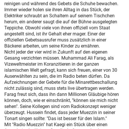
reinigen und während des Gebets die Schuhe bewachen.
Immer wieder holen sie ihren Alltag in das Stück, der
Elektriker schraubt an Schaltern auf seinem Tischchen
herum, ein anderer saugt die auf der Bühne ausgelegten
Teppiche. Obwohl viele von ihnen offiziell vom Staat
angestellt sind, ist ihr Gehalt eher mager. Einer der
offiziellen Gebetsausrufer muss zusätzlich in einer
Bäckerei arbeiten, um seine Kinder zu ernähren.
Nicht jeder der vier wird in Zukunft auf den eigenen
Gesang verzichten müssen. Muhammad Ali Farag, als
Vizeweltmeister im Koranzitieren in der ganzen
islamischen Welt gefragt, kann sich freuen, einer von 30
Auserwählten zu sein, die im Radio beten dürfen. Da
Aufzeichnungen der Gebete für die Minarettbeschallung
nicht zulässig sind, muss stets live übertragen werden.
Farag freut sich, dass ihn dann Millionen Gläubige hören
können, doch, wie er einschränkt, "können sie mich nicht
sehen". Seine Kollegen sind vom Radiokonzept weniger
überzeugt. Hussein findet, dass jeder Muezzin in seiner
Tonart singen sollte: "Das ist besser für den Islam."
Mit "Radio Muezzin" hat Kaegi ein Stück über einen