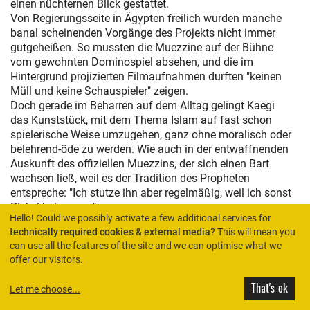
einen nüchternen Blick gestattet.
Von Regierungsseite in Ägypten freilich wurden manche
banal scheinenden Vorgänge des Projekts nicht immer
gutgeheißen. So mussten die Muezzine auf der Bühne
vom gewohnten Dominospiel absehen, und die im
Hintergrund projizierten Filmaufnahmen durften "keinen
Müll und keine Schauspieler" zeigen.
Doch gerade im Beharren auf dem Alltag gelingt Kaegi
das Kunststück, mit dem Thema Islam auf fast schon
spielerische Weise umzugehen, ganz ohne moralisch oder
belehrend-öde zu werden. Wie auch in der entwaffnenden
Auskunft des offiziellen Muezzins, der sich einen Bart
wachsen ließ, weil es der Tradition des Propheten
entspreche: "Ich stutze ihn aber regelmäßig, weil ich sonst
Pickel bekomme."
Hello! Could we possibly activate a few additional services for
technically required cookies & external media
? This will mean you
"Radio Muezzin", im HAU 2 in Berlin, bis 9. März, 20 Uhr
can use all the features of the site and we can optimise what we
Hussein Gouda Hussein ist blind. Früher, sagt der
offer our visitors.
Muezzin aus Kairo, seien die Muezzine meistens blind
gewesen. Bis in die Fünfziger hätten sie nämlich noch
That's ok
Let me choose
...
vom Minarett gesungen, und man wollte nicht, dass sie
von dort Frauen in der Nähe der Moschee betrachten