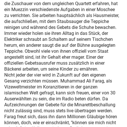
die Zuschauer von dem ungleichen Quartett erfahren, hat
ein Muezzin verschiedenste Aufgaben in einer Moschee
zu verrichten. Sie arbeiten hauptsächlich als Hausmeister,
die aufschließen, mit dem Staubsauger die Teppiche
reinigen und während des Gebets die Schuhe bewachen.
Immer wieder holen sie ihren Alltag in das Stück, der
Elektriker schraubt an Schaltern auf seinem Tischchen
herum, ein anderer saugt die auf der Bühne ausgelegten
Teppiche. Obwohl viele von ihnen offiziell vom Staat
angestellt sind, ist ihr Gehalt eher mager. Einer der
offiziellen Gebetsausrufer muss zusätzlich in einer
Bäckerei arbeiten, um seine Kinder zu ernähren.
Nicht jeder der vier wird in Zukunft auf den eigenen
Gesang verzichten müssen. Muhammad Ali Farag, als
Vizeweltmeister im Koranzitieren in der ganzen
islamischen Welt gefragt, kann sich freuen, einer von 30
Auserwählten zu sein, die im Radio beten dürfen. Da
Aufzeichnungen der Gebete für die Minarettbeschallung
nicht zulässig sind, muss stets live übertragen werden.
Farag freut sich, dass ihn dann Millionen Gläubige hören
können, doch, wie er einschränkt, "können sie mich nicht