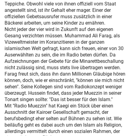
Teppiche. Obwohl viele von ihnen offiziell vom Staat
angestellt sind, ist ihr Gehalt eher mager. Einer der
offiziellen Gebetsausrufer muss zusätzlich in einer
Bäckerei arbeiten, um seine Kinder zu ernähren.
Nicht jeder der vier wird in Zukunft auf den eigenen
Gesang verzichten müssen. Muhammad Ali Farag, als
Vizeweltmeister im Koranzitieren in der ganzen
islamischen Welt gefragt, kann sich freuen, einer von 30
Auserwählten zu sein, die im Radio beten dürfen. Da
Aufzeichnungen der Gebete für die Minarettbeschallung
nicht zulässig sind, muss stets live übertragen werden.
Farag freut sich, dass ihn dann Millionen Gläubige hören
können, doch, wie er einschränkt, "können sie mich nicht
sehen". Seine Kollegen sind vom Radiokonzept weniger
überzeugt. Hussein findet, dass jeder Muezzin in seiner
Tonart singen sollte: "Das ist besser für den Islam."
Mit "Radio Muezzin" hat Kaegi ein Stück über einen
Ausschnitt der Kairoer Gesellschaft gemacht, der
berufsbedingt eher selten auf Bühnen zu sehen ist. Wie
beiläufig geht es dabei auch um den Islam als Religion,
allerdings vermittelt durch einen sozialen Rahmen, der