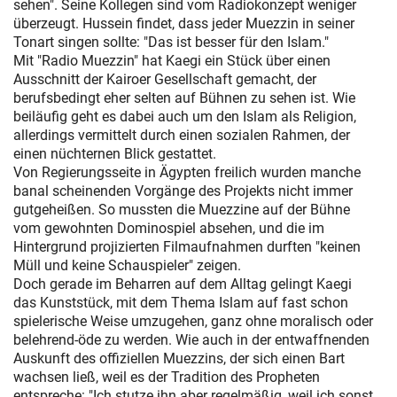
sehen". Seine Kollegen sind vom Radiokonzept weniger
überzeugt. Hussein findet, dass jeder Muezzin in seiner
Tonart singen sollte: "Das ist besser für den Islam."
Mit "Radio Muezzin" hat Kaegi ein Stück über einen
Ausschnitt der Kairoer Gesellschaft gemacht, der
berufsbedingt eher selten auf Bühnen zu sehen ist. Wie
beiläufig geht es dabei auch um den Islam als Religion,
allerdings vermittelt durch einen sozialen Rahmen, der
einen nüchternen Blick gestattet.
Von Regierungsseite in Ägypten freilich wurden manche
banal scheinenden Vorgänge des Projekts nicht immer
gutgeheißen. So mussten die Muezzine auf der Bühne
vom gewohnten Dominospiel absehen, und die im
Hintergrund projizierten Filmaufnahmen durften "keinen
Müll und keine Schauspieler" zeigen.
Doch gerade im Beharren auf dem Alltag gelingt Kaegi
das Kunststück, mit dem Thema Islam auf fast schon
spielerische Weise umzugehen, ganz ohne moralisch oder
belehrend-öde zu werden. Wie auch in der entwaffnenden
Auskunft des offiziellen Muezzins, der sich einen Bart
wachsen ließ, weil es der Tradition des Propheten
entspreche: "Ich stutze ihn aber regelmäßig, weil ich sonst