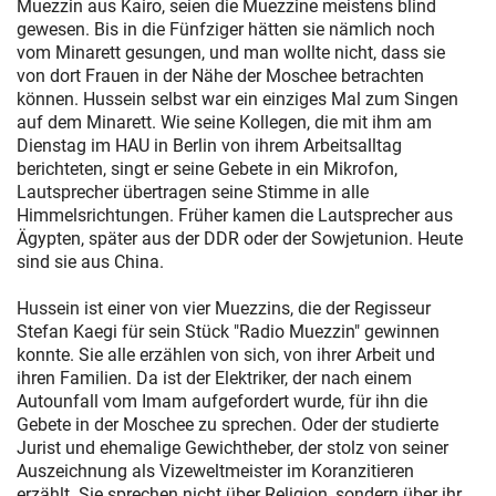
Muezzin aus Kairo, seien die Muezzine meistens blind
gewesen. Bis in die Fünfziger hätten sie nämlich noch
vom Minarett gesungen, und man wollte nicht, dass sie
von dort Frauen in der Nähe der Moschee betrachten
können. Hussein selbst war ein einziges Mal zum Singen
auf dem Minarett. Wie seine Kollegen, die mit ihm am
Dienstag im HAU in Berlin von ihrem Arbeitsalltag
berichteten, singt er seine Gebete in ein Mikrofon,
Lautsprecher übertragen seine Stimme in alle
Himmelsrichtungen. Früher kamen die Lautsprecher aus
Ägypten, später aus der DDR oder der Sowjetunion. Heute
sind sie aus China.
Hussein ist einer von vier Muezzins, die der Regisseur
Stefan Kaegi für sein Stück "Radio Muezzin" gewinnen
konnte. Sie alle erzählen von sich, von ihrer Arbeit und
ihren Familien. Da ist der Elektriker, der nach einem
Autounfall vom Imam aufgefordert wurde, für ihn die
Gebete in der Moschee zu sprechen. Oder der studierte
Jurist und ehemalige Gewichtheber, der stolz von seiner
Auszeichnung als Vizeweltmeister im Koranzitieren
erzählt. Sie sprechen nicht über Religion, sondern über ihr