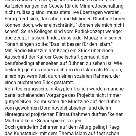
Aufzeichnungen der Gebete für die Minarettbeschallung
nicht zulässig sind, muss stets live übertragen werden.
Farag freut sich, dass ihn dann Millionen Gläubige hören
können, doch, wie er einschränkt, "können sie mich nicht
sehen". Seine Kollegen sind vom Radiokonzept weniger
überzeugt. Hussein findet, dass jeder Muezzin in seiner
Tonart singen sollte: "Das ist besser für den Islam."
Mit "Radio Muezzin" hat Kaegi ein Stück über einen
Ausschnitt der Kairoer Gesellschaft gemacht, der
berufsbedingt eher selten auf Bühnen zu sehen ist. Wie
beiläufig geht es dabei auch um den Islam als Religion,
allerdings vermittelt durch einen sozialen Rahmen, der
einen nüchternen Blick gestattet.
Von Regierungsseite in Ägypten freilich wurden manche
banal scheinenden Vorgänge des Projekts nicht immer
gutgeheißen. So mussten die Muezzine auf der Bühne
vom gewohnten Dominospiel absehen, und die im
Hintergrund projizierten Filmaufnahmen durften "keinen
Müll und keine Schauspieler" zeigen.
Doch gerade im Beharren auf dem Alltag gelingt Kaegi
das Kunststück, mit dem Thema Islam auf fast schon