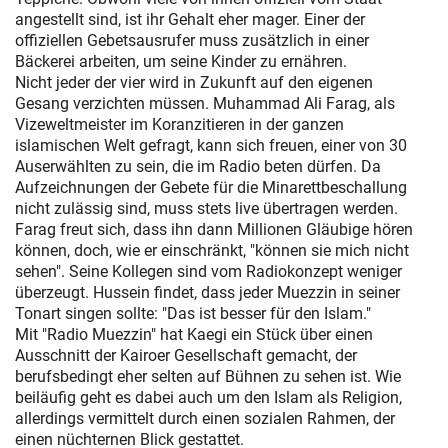
angestellt sind, ist ihr Gehalt eher mager. Einer der
offiziellen Gebetsausrufer muss zusätzlich in einer
Bäckerei arbeiten, um seine Kinder zu ernähren.
Nicht jeder der vier wird in Zukunft auf den eigenen
Gesang verzichten müssen. Muhammad Ali Farag, als
Vizeweltmeister im Koranzitieren in der ganzen
islamischen Welt gefragt, kann sich freuen, einer von 30
Auserwählten zu sein, die im Radio beten dürfen. Da
Aufzeichnungen der Gebete für die Minarettbeschallung
nicht zulässig sind, muss stets live übertragen werden.
Farag freut sich, dass ihn dann Millionen Gläubige hören
können, doch, wie er einschränkt, "können sie mich nicht
sehen". Seine Kollegen sind vom Radiokonzept weniger
überzeugt. Hussein findet, dass jeder Muezzin in seiner
Tonart singen sollte: "Das ist besser für den Islam."
Mit "Radio Muezzin" hat Kaegi ein Stück über einen
Ausschnitt der Kairoer Gesellschaft gemacht, der
berufsbedingt eher selten auf Bühnen zu sehen ist. Wie
beiläufig geht es dabei auch um den Islam als Religion,
allerdings vermittelt durch einen sozialen Rahmen, der
einen nüchternen Blick gestattet.