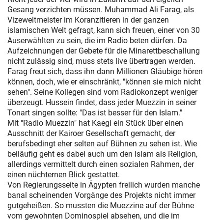
Gesang verzichten müssen. Muhammad Ali Farag, als
Vizeweltmeister im Koranzitieren in der ganzen
islamischen Welt gefragt, kann sich freuen, einer von 30
Auserwählten zu sein, die im Radio beten dürfen. Da
Aufzeichnungen der Gebete für die Minarettbeschallung
nicht zulässig sind, muss stets live übertragen werden.
Farag freut sich, dass ihn dann Millionen Gläubige hören
können, doch, wie er einschränkt, "können sie mich nicht
sehen". Seine Kollegen sind vom Radiokonzept weniger
überzeugt. Hussein findet, dass jeder Muezzin in seiner
Tonart singen sollte: "Das ist besser für den Islam."
Mit "Radio Muezzin" hat Kaegi ein Stück über einen
Ausschnitt der Kairoer Gesellschaft gemacht, der
berufsbedingt eher selten auf Bühnen zu sehen ist. Wie
beiläufig geht es dabei auch um den Islam als Religion,
allerdings vermittelt durch einen sozialen Rahmen, der
einen nüchternen Blick gestattet.
Von Regierungsseite in Ägypten freilich wurden manche
banal scheinenden Vorgänge des Projekts nicht immer
gutgeheißen. So mussten die Muezzine auf der Bühne
vom gewohnten Dominospiel absehen, und die im