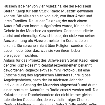
Hussein ist einer von vier Muezzins, die der Regisseur
Stefan Kaegi für sein Stück "Radio Muezzin" gewinnen
konnte. Sie alle erzählen von sich, von ihrer Arbeit und
ihren Familien. Da ist der Elektriker, der nach einem
Autounfall vom Imam aufgefordert wurde, für ihn die
Gebete in der Moschee zu sprechen. Oder der studierte
Jurist und ehemalige Gewichtheber, der stolz von seiner
Auszeichnung als Vizeweltmeister im Koranzitieren
erzählt. Sie sprechen nicht über Religion, sondern über ihr
Leben - oder über das, was sie von ihrem Leben
preisgeben möchten.
Anlass für das Projekt des Schweizers Stefan Kaegi, einer
der drei Köpfe des mit Realitätsexperimenten bekannt
gewordenen Regiekollektivs Rimini Protokoll, ist eine
Entscheidung des ägyptischen Ministers für religiöse
Angelegenheiten, nach der im nächsten Jahr der
individuelle Gesang der Muezzins abgeschafft und durch
einen zentralen Ausrufer im Radio ersetzt werden soll. Die
Kakofonie des Durcheinanders der nicht immer gleich
talentierten Gebetsrufer, deren vielstimmiger Chor zur
Geräuschkulisse islamisch geprägter Städte gehört, wäre