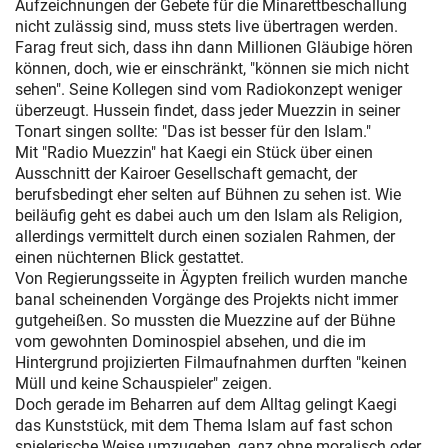
Aufzeichnungen der Gebete für die Minarettbeschallung
nicht zulässig sind, muss stets live übertragen werden.
Farag freut sich, dass ihn dann Millionen Gläubige hören
können, doch, wie er einschränkt, "können sie mich nicht
sehen". Seine Kollegen sind vom Radiokonzept weniger
überzeugt. Hussein findet, dass jeder Muezzin in seiner
Tonart singen sollte: "Das ist besser für den Islam."
Mit "Radio Muezzin" hat Kaegi ein Stück über einen
Ausschnitt der Kairoer Gesellschaft gemacht, der
berufsbedingt eher selten auf Bühnen zu sehen ist. Wie
beiläufig geht es dabei auch um den Islam als Religion,
allerdings vermittelt durch einen sozialen Rahmen, der
einen nüchternen Blick gestattet.
Von Regierungsseite in Ägypten freilich wurden manche
banal scheinenden Vorgänge des Projekts nicht immer
gutgeheißen. So mussten die Muezzine auf der Bühne
vom gewohnten Dominospiel absehen, und die im
Hintergrund projizierten Filmaufnahmen durften "keinen
Müll und keine Schauspieler" zeigen.
Doch gerade im Beharren auf dem Alltag gelingt Kaegi
das Kunststück, mit dem Thema Islam auf fast schon
spielerische Weise umzugehen, ganz ohne moralisch oder