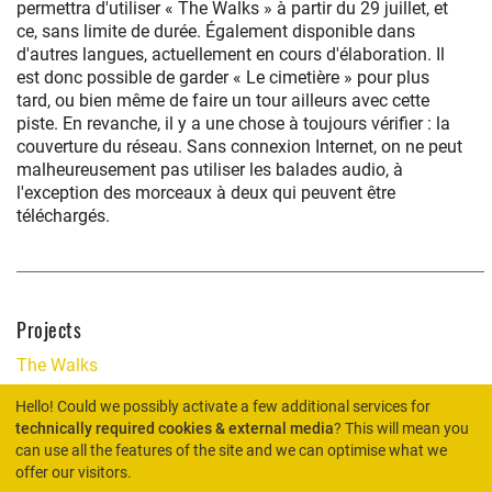
permettra d'utiliser « The Walks » à partir du 29 juillet, et
ce, sans limite de durée. Également disponible dans
d'autres langues, actuellement en cours d'élaboration. Il
est donc possible de garder « Le cimetière » pour plus
tard, ou bien même de faire un tour ailleurs avec cette
piste. En revanche, il y a une chose à toujours vérifier : la
couverture du réseau. Sans connexion Internet, on ne peut
malheureusement pas utiliser les balades audio, à
l'exception des morceaux à deux qui peuvent être
téléchargés.
Projects
The Walks
Hello! Could we possibly activate a few additional services for
technically required cookies & external media
? This will mean you
can use all the features of the site and we can optimise what we
HOME
offer our visitors.