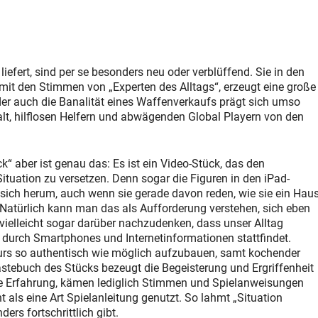
iefert, sind per se besonders neu oder verblüffend. Sie in den
 mit den Stimmen von „Experten des Alltags“, erzeugt eine große
er auch die Banalität eines Waffenverkaufs prägt sich umso
walt, hilflosen Helfern und abwägenden Global Playern von den
“ aber ist genau das: Es ist ein Video-Stück, das den
 Situation zu versetzen. Denn sogar die Figuren in den iPad-
 sich herum, auch wenn sie gerade davon reden, wie sie ein Hau
Natürlich kann man das als Aufforderung verstehen, sich eben
 vielleicht sogar darüber nachzudenken, dass unser Alltag
rt durch Smartphones und Internetinformationen stattfindet.
rs so authentisch wie möglich aufzubauen, samt kochender
tebuch des Stücks bezeugt die Begeisterung und Ergriffenheit
 die Erfahrung, kämen lediglich Stimmen und Spielanweisungen
als eine Art Spielanleitung genutzt. So lahmt „Situation
ers fortschrittlich gibt.