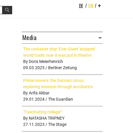
/
/
DE
EN
+
Media
The container ship ‘Ever Given’ stopped
world trade: now it was put in theatre
By Doris Meierhenrich
09.03.2025 / Berliner Zeitung
Prime movers: the German circus
exploring Amazon through acrobatics
By Arifa Akbar
29.01.2024 / The Guardian
“Fascinating collage”
By NATASHA TRIPNEY
27.11.2023 / The Stage