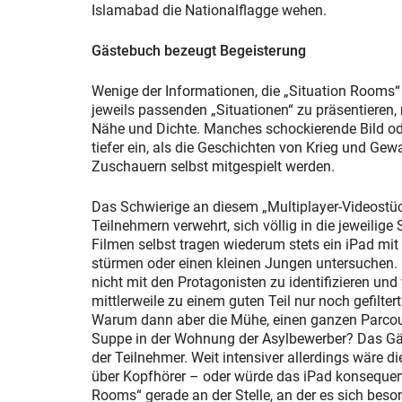
Islamabad die Nationalflagge wehen.
Gästebuch bezeugt Begeisterung
Wenige der Informationen, die „Situation Rooms“ l
jeweils passenden „Situationen“ zu präsentieren,
Nähe und Dichte. Manches schockierende Bild od
tiefer ein, als die Geschichten von Krieg und Ge
Zuschauern selbst mitgespielt werden.
Das Schwierige an diesem „Multiplayer-Videostück
Teilnehmern verwehrt, sich völlig in die jeweilige
Filmen selbst tragen wiederum stets ein iPad mit
stürmen oder einen kleinen Jungen untersuchen. 
nicht mit den Protagonisten zu identifizieren und
mittlerweile zu einem guten Teil nur noch gefilte
Warum dann aber die Mühe, einen ganzen Parcou
Suppe in der Wohnung der Asylbewerber? Das Gäs
der Teilnehmer. Weit intensiver allerdings wäre
über Kopfhörer – oder würde das iPad konsequent 
Rooms“ gerade an der Stelle, an der es sich besond