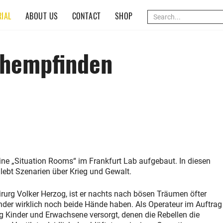
(CURRENT)
IAL
ABOUT US
CONTACT
SHOP
chempfinden
ine „Situation Rooms“ im Frankfurt Lab aufgebaut. In diesen
ebt Szenarien über Krieg und Gewalt.
irurg Volker Herzog, ist er nachts nach bösen Träumen öfter
nder wirklich noch beide Hände haben. Als Operateur im Auftrag
g Kinder und Erwachsene versorgt, denen die Rebellen die