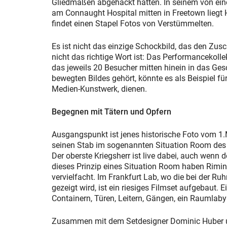
Gliedmaßen abgehackt hatten. In seinem von eine
am Connaught Hospital mitten in Freetown liegt 
findet einen Stapel Fotos von Verstümmelten.
Es ist nicht das einzige Schockbild, das den Zus
nicht das richtige Wort ist: Das Performancekollek
das jeweils 20 Besucher mitten hinein in das Ge
bewegten Bildes gehört, könnte es als Beispiel fü
Medien-Kunstwerk, dienen.
Begegnen mit Tätern und Opfern
Ausgangspunkt ist jenes historische Foto vom 
seinen Stab im sogenannten Situation Room des W
Der oberste Kriegsherr ist live dabei, auch wenn 
dieses Prinzip eines Situation Room haben Rimin
vervielfacht. Im Frankfurt Lab, wo die bei der R
gezeigt wird, ist ein riesiges Filmset aufgebaut.
Containern, Türen, Leitern, Gängen, ein Raumlabyr
Zusammen mit dem Setdesigner Dominic Huber u