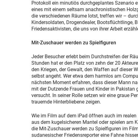
Protokoll ein minutiös durchgeplantes Szenario e
eines mit einem seltsam anachronistischen Holzgr
die verschiedenen Räume lotst, treffen wir – durc
Kindersoldaten, Drogendealer, Bootsflüchtlinge
Friedensaktivisten, die uns von ihrer Arbeit erzä
Mit-Zuschauer werden zu Spielfiguren
Jeder Besucher erlebt beim Durchstreifen der Rä
Stunden hat er den Platz von zehn der 20 Akteur
den Kriegen, der Gewalt, den Waffen auf dieser We
selbst angeht. Wer etwa dem harmlos am Computer
nächsten Moment erfahren, dass dieser Mann nam
mit der Dutzende Frauen und Kinder in Pakistan
versucht. In seiner Rolle setzen wir eine graue Pe
trauernde Hinterbliebene zeigen.
Wie im Film auf dem iPad öffnen auch im realen
aus dem kugelsicheren Mantel oder spielen am K
die Mit-Zuschauer werden zu Spielfiguren im Film
sudanesischer Friedensreporter eine Fahne hisse