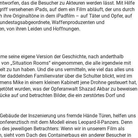
ntworfen, das die Besucher zu Akteuren werden lässt. Mit Hilfe
iff versehenen iPads, auf dem ein Film abläuft, der uns durch
h ihre Originaltöne in dem iPadfilm – auf Täter und Opfer, auf
, Bundestagsabgeordnete, Waffenproduzenten und
hlen, von ihren Leiden und Hoffnungen.
ume seine eigene Version der Geschichte, nach anderthalb
e von „Situation Rooms“ eingenommen, die alle irgendwie mit
lt zu tun haben. Und die uns vermitteln, wie viel das alles uns
 daddelnden Familienvater über die Schulter blickt, wird im
ens Mike in einem kleinen Kabinett jene Drohne gesteuert hat,
 getötet wurden, was der Opferanwalt Shazad Akbar zu beweisen
rücke auf und betrachten Bilder, die ein zerstörtes Dorf und
 Gebäude der Inszenierung uns fremde Hände Türen, helfen uns
onferenztisch mit dem Modell eines Leopard-II-Panzers. Denn
 des jeweiligen Betrachters: Wenn wir in unserem Film als
n, sieht vom Dach des Containerbaus ein anderer Besucher in