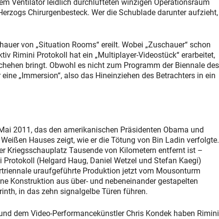
m Ventilator leidlich durchlüfteten winzigen Operationsraum
Herzogs Chirurgenbesteck. Wer die Schublade darunter aufzieht,
chauer von „Situation Rooms“ ereilt. Wobei „Zuschauer“ schon
tiv Rimini Protokoll hat ein „Multiplayer-Videostück“ erarbeitet,
schehen bringt. Obwohl es nicht zum Programm der Biennale des
r eine „Immersion“, also das Hineinziehen des Betrachters in ein
1.Mai 2011, das den amerikanischen Präsidenten Obama und
eißen Hauses zeigt, wie er die Tötung von Bin Ladin verfolgte.
der Kriegsschauplatz Tausende von Kilometern entfernt ist –
i Protokoll (Helgard Haug, Daniel Wetzel und Stefan Kaegi)
uhrtriennale uraufgeführte Produktion jetzt vom Mousonturm
 Eine Konstruktion aus über- und nebeneinander gestapelten
inth, in das zehn signalgelbe Türen führen.
nd dem Video-Performancekünstler Chris Kondek haben Rimini