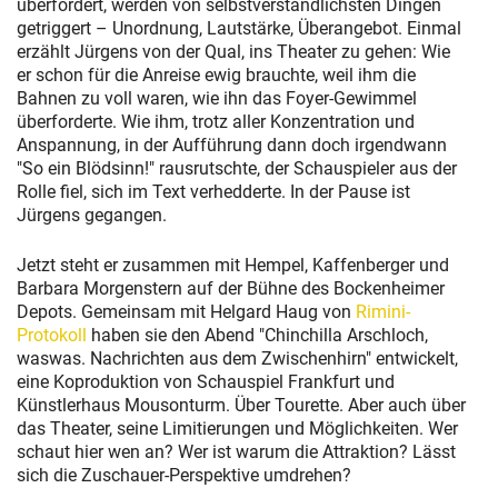
überfordert, werden von selbstverständlichsten Dingen
getriggert – Unordnung, Lautstärke, Überangebot. Einmal
erzählt Jürgens von der Qual, ins Theater zu gehen: Wie
er schon für die Anreise ewig brauchte, weil ihm die
Bahnen zu voll waren, wie ihn das Foyer-Gewimmel
überforderte. Wie ihm, trotz aller Konzentration und
Anspannung, in der Aufführung dann doch irgendwann
"So ein Blödsinn!" rausrutschte, der Schauspieler aus der
Rolle fiel, sich im Text verhedderte. In der Pause ist
Jürgens gegangen.
Jetzt steht er zusammen mit Hempel, Kaffenberger und
Barbara Morgenstern auf der Bühne des Bockenheimer
Depots. Gemeinsam mit Helgard Haug von
Rimini-
Protokoll
haben sie den Abend "Chinchilla Arschloch,
waswas. Nachrichten aus dem Zwischenhirn" entwickelt,
eine Koproduktion von Schauspiel Frankfurt und
Künstlerhaus Mousonturm. Über Tourette. Aber auch über
das Theater, seine Limitierungen und Möglichkeiten. Wer
schaut hier wen an? Wer ist warum die Attraktion? Lässt
sich die Zuschauer-Perspektive umdrehen?