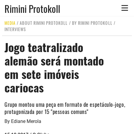
Rimini Protokoll
Toggle
naviga
MEDIA
/
ABOUT RIMINI PROTOKOLL
/
BY RIMINI PROTOKOLL
/
INTERVIEWS
Jogo teatralizado
alemão será montado
em sete imóveis
cariocas
Grupo montou uma peça em formato de espetáculo-jogo,
protagonizada por 15 "pessoas comuns"
By Ediane Merola