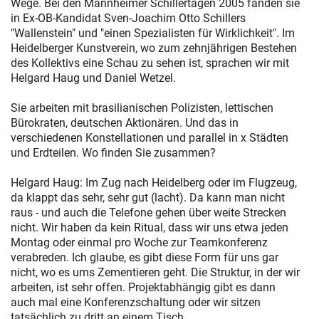
Wege. Bei den Mannheimer Schillertagen 2005 fanden sie
in Ex-OB-Kandidat Sven-Joachim Otto Schillers
"Wallenstein" und "einen Spezialisten für Wirklichkeit". Im
Heidelberger Kunstverein, wo zum zehnjährigen Bestehen
des Kollektivs eine Schau zu sehen ist, sprachen wir mit
Helgard Haug und Daniel Wetzel.
Sie arbeiten mit brasilianischen Polizisten, lettischen
Bürokraten, deutschen Aktionären. Und das in
verschiedenen Konstellationen und parallel in x Städten
und Erdteilen. Wo finden Sie zusammen?
Helgard Haug: Im Zug nach Heidelberg oder im Flugzeug,
da klappt das sehr, sehr gut (lacht). Da kann man nicht
raus - und auch die Telefone gehen über weite Strecken
nicht. Wir haben da kein Ritual, dass wir uns etwa jeden
Montag oder einmal pro Woche zur Teamkonferenz
verabreden. Ich glaube, es gibt diese Form für uns gar
nicht, wo es ums Zementieren geht. Die Struktur, in der wir
arbeiten, ist sehr offen. Projektabhängig gibt es dann
auch mal eine Konferenzschaltung oder wir sitzen
tatsächlich zu dritt an einem Tisch.