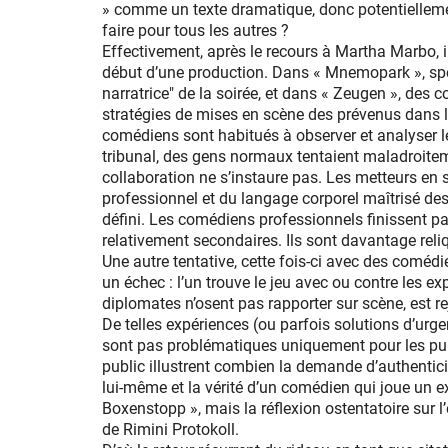
» comme un texte dramatique, donc potentiellement
faire pour tous les autres ?
Effectivement, après le recours à Martha Marbo, il
début d’une production. Dans « Mnemopark », spec
narratrice" de la soirée, et dans « Zeugen », des 
stratégies de mises en scène des prévenus dans le
comédiens sont habitués à observer et analyser l
tribunal, des gens normaux tentaient maladroitemen
collaboration ne s’instaure pas. Les metteurs en 
professionnel et du langage corporel maîtrisé des
défini. Les comédiens professionnels finissent p
relativement secondaires. Ils sont davantage reli
Une autre tentative, cette fois-ci avec des comé
un échec : l’un trouve le jeu avec ou contre les expe
diplomates n’osent pas rapporter sur scène, est rej
De telles expériences (ou parfois solutions d’ur
sont pas problématiques uniquement pour les puri
public illustrent combien la demande d’authenticité
lui-même et la vérité d’un comédien qui joue un ex
Boxenstopp », mais la réflexion ostentatoire sur 
de Rimini Protokoll.