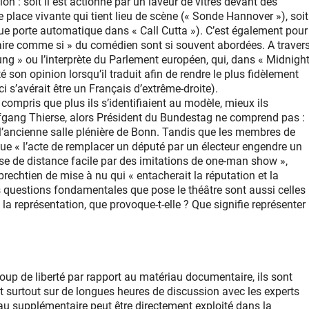
ion : soit il est actionné par un laveur de vitres devant des
e place vivante qui tient lieu de scène (« Sonde Hannover »), soit
ue porte automatique dans « Call Cutta »). C’est également pour
faire comme si » du comédien sont si souvent abordées. A traver
ng » ou l’interprète du Parlement européen, qui, dans « Midnigh
son opinion lorsqu’il traduit afin de rendre le plus fidèlement
i s’avérait être un Français d’extrême-droite).
ompris que plus ils s’identifiaient au modèle, mieux ils
olfgang Thierse, alors Président du Bundestag ne comprend pas :
s l’ancienne salle plénière de Bonn. Tandis que les membres de
que « l’acte de remplacer un député par un électeur engendre un
rise de distance facile par des imitations de one-man show »,
 brechtien de mise à nu qui « entacherait la réputation et la
 questions fondamentales que pose le théâtre sont aussi celles
 représentation, que provoque-t-elle ? Que signifie représenter
oup de liberté par rapport au matériau documentaire, ils sont
t surtout sur de longues heures de discussion avec les experts
au supplémentaire peut être directement exploité dans la