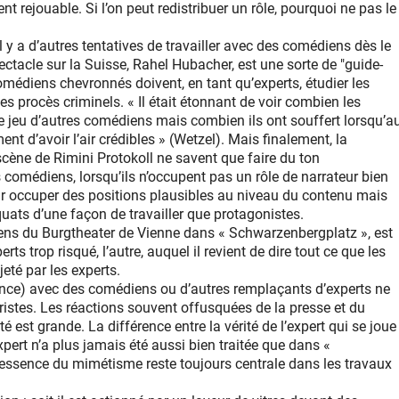
 rejouable. Si l’on peut redistribuer un rôle, pourquoi ne pas le
 y a d’autres tentatives de travailler avec des comédiens dès le
tacle sur la Suisse, Rahel Hubacher, est une sorte de "guide-
comédiens chevronnés doivent, en tant qu’experts, étudier les
s procès criminels. « Il était étonnant de voir combien les
e jeu d’autres comédiens mais combien ils ont souffert lorsqu’a
t d’avoir l’air crédibles » (Wetzel). Mais finalement, la
scène de Rimini Protokoll ne savent que faire du ton
 comédiens, lorsqu’ils n’occupent pas un rôle de narrateur bien
ar occuper des positions plausibles au niveau du contenu mais
quats d’une façon de travailler que protagonistes.
diens du Burgtheater de Vienne dans « Schwarzenbergplatz », est
rts trop risqué, l’autre, auquel il revient de dire tout ce que les
eté par les experts.
gence) avec des comédiens ou d’autres remplaçants d’experts ne
stes. Les réactions souvent offusquées de la presse et du
 est grande. La différence entre la vérité de l’expert qui se joue
pert n’a plus jamais été aussi bien traitée que dans «
l’essence du mimétisme reste toujours centrale dans les travaux