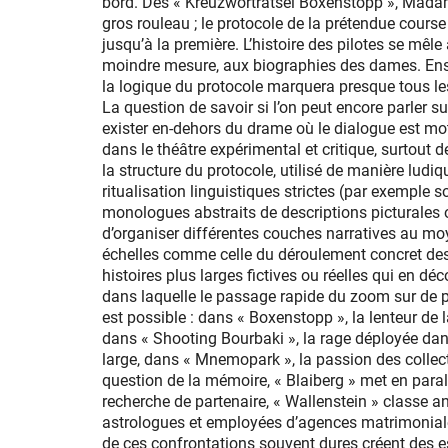
bord. Dès « Kreuzworträtsel Boxenstopp », Madame
gros rouleau ; le protocole de la prétendue cours
jusqu’à la première. L’histoire des pilotes se mêle
moindre mesure, aux biographies des dames. Ensui
la logique du protocole marquera presque tous les
La question de savoir si l’on peut encore parler sur
exister en-dehors du drame où le dialogue est moti
dans le théâtre expérimental et critique, surtout 
la structure du protocole, utilisé de manière ludiq
ritualisation linguistiques strictes (par exemple 
monologues abstraits de descriptions picturales o
d’organiser différentes couches narratives au moy
échelles comme celle du déroulement concret des 
histoires plus larges fictives ou réelles qui en d
dans laquelle le passage rapide du zoom sur de p
est possible : dans « Boxenstopp », la lenteur de 
dans « Shooting Bourbaki », la rage déployée dans 
large, dans « Mnemopark », la passion des collect
question de la mémoire, « Blaiberg » met en parall
recherche de partenaire, « Wallenstein » classe 
astrologues et employées d’agences matrimoniales
de ces confrontations souvent dures créent des e