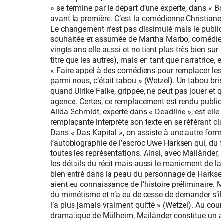
» se termine par le départ d’une experte, dans « B
avant la première. C’est la comédienne Christian
Le changement n’est pas dissimulé mais le public
souhaitée et assumée de Martha Marbo, comédien
vingts ans elle aussi et ne tient plus très bien s
titre que les autres), mais en tant que narratrice, e
« Faire appel à des comédiens pour remplacer les
parmi nous, c’était tabou » (Wetzel). Un tabou bri
quand Ulrike Falke, grippée, ne peut pas jouer et 
agence. Certes, ce remplacement est rendu public
Alida Schmidt, experte dans « Deadline », est ell
remplaçante interprète son texte en se référant cl
Dans « Das Kapital », on assiste à une autre for
l’autobiographie de l’escroc Uwe Harksen qui, du f
toutes les représentations. Ainsi, avec Mailänder,
les détails du récit mais aussi le maniement de la l
bien entré dans la peau du personnage de Harksen q
aient eu connaissance de l’histoire préliminaire. 
du mimétisme et n’a eu de cesse de demander s’il
l’a plus jamais vraiment quitté » (Wetzel). Au cour
dramatique de Mülheim, Mailänder constitue un a