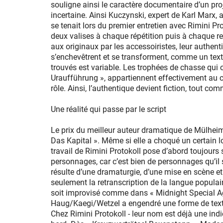
souligne ainsi le caractère documentaire d’un proje
incertaine. Ainsi Kuczynski, expert de Karl Marx,
se tenait lors du premier entretien avec Rimini Pr
deux valises à chaque répétition puis à chaque r
aux originaux par les accessoiristes, leur authen
s’enchevêtrent et se transforment, comme un texte 
trouvés est variable. Les trophées de chasse qui o
Uraufführung », appartiennent effectivement au c
rôle. Ainsi, l’authentique devient fiction, tout com
Une réalité qui passe par le script
Le prix du meilleur auteur dramatique de Mülhei
Das Kapital ». Même si elle a choqué un certain lobb
travail de Rimini Protokoll pose d’abord toujours 
personnages, car c’est bien de personnages qu’il 
résulte d’une dramaturgie, d’une mise en scène et
seulement la retranscription de la langue populair
soit improvisé comme dans « Midnight Special Age
Haug/Kaegi/Wetzel a engendré une forme de texte s
Chez Rimini Protokoll - leur nom est déjà une indic