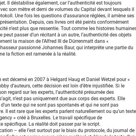
t. Il déstabilise également, car l’authenticité est toujours
 avec son mètre et demi de volumes du Capital devant lesquels il
otokoll. Une fois les questions d’assurance réglées, il amène ses
eprésentation. Depuis, ces livres ont été peints conformément
ticité n’est plus que ressentie. Tout comme les histoires humaine
peut passer d’un récitant à un autre, l’authenticité des objets
rnent la maison de l’Alfred III de Dürrenmatt dans «
hasseur passionné Johannes Baur, qui interprète une partie du
me la fiction est ramenée à la réalité.
m est décerné en 2007 à Helgard Haug et Daniel Wetzel pour «
y d’auteurs, cette décision est loin d’être injustifiée. Si le
son regard sur les experts, l’authenticité présumée des
s’agit, n’est pas uniquement due aux corps des experts. Elle
 d’un texte qui ne sont pas spontanés et qui ne sont pas
e. Il est rare que les experts parlent naturellement ou qu’un texte
ncy » créé à Bruxelles. Le travail spécifique de
pécifique. La réalité doit passer par le script.
ation – elle l’est surtout par le biais du protocole, du journal de