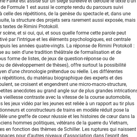
 Falke est assise sur un siège surélevé et déroule le texte d’un
e de Formule 1 est aussi le compte rendu du parcours suivi
 à celle des répétitions, de la genèse du spectacle et, dans une
te, la structure des projets sera rarement aussi exposée, mais
 textes de Rimini Protokoll.
 scène, et si oui, qui, et sous quelle forme cette parole peut
vé par l’intrigue et les éléments psychologiques, est centrale
depuis les années quatre-vingts. La réponse de Rimini Protokoll :
ue au sein d‘une tradition théâtrale de formalisation et de
sous forme de listes, de jeux de question-réponse ou de
u de développement de thèses), offre surtout la possibilité
en d’une chronologie prétendue ou réelle. Les différentes
répétitions, du matériau biographique des experts et des
écoulent, se croisent et engendrent une micro-macro-structure,
etites anecdotes au grand angle sur de plus grandes intrication
la vieillesse contraste avec la vitesse de la course automobile,
les jeux vidéo par les jeunes est reliée à un rapport au tir plus
ionneurs et constructeurs de trains en modèle réduit pose la
èle une greffe de coeur réussie et les histoires de cœur dans la
anciens hommes politiques, vétérans de la guerre du Vietnam,
 en fonction des thèmes de Schiller. Les ruptures qui naissent
spaces pour d’autres niveaux d’association dans l’esprit des