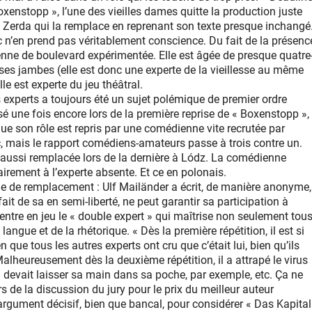
oxenstopp », l’une des vieilles dames quitte la production juste
e Zerda qui la remplace en reprenant son texte presque inchangé
 n’en prend pas véritablement conscience. Du fait de la présenc
ne de boulevard expérimentée. Elle est âgée de presque quatre
ur ses jambes (elle est donc une experte de la vieillesse au même
lle est experte du jeu théâtral.
 experts a toujours été un sujet polémique de premier ordre
sé une fois encore lors de la première reprise de « Boxenstopp »,
que son rôle est repris par une comédienne vite recrutée par
, mais le rapport comédiens-amateurs passe à trois contre un.
e aussi remplacée lors de la dernière à Lódz. La comédienne
airement à l’experte absente. Et ce en polonais.
me de remplacement : Ulf Mailänder a écrit, de manière anonyme,
ait de sa en semi-liberté, ne peut garantir sa participation à
 entre en jeu le « double expert » qui maîtrise non seulement tou
angue et de la rhétorique. « Dès la première répétition, il est si
ue tous les autres experts ont cru que c’était lui, bien qu’ils
Malheureusement dès la deuxième répétition, il a attrapé le virus
 devait laisser sa main dans sa poche, par exemple, etc. Ça ne
s de la discussion du jury pour le prix du meilleur auteur
rgument décisif, bien que bancal, pour considérer « Das Kapital