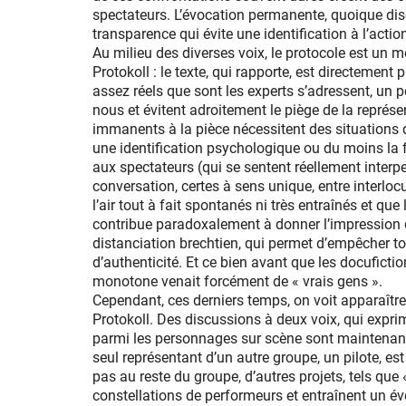
spectateurs. L’évocation permanente, quoique disc
transparence qui évite une identification à l’act
Au milieu des diverses voix, le protocole est un m
Protokoll : le texte, qui rapporte, est directemen
assez réels que sont les experts s’adressent, un
nous et évitent adroitement le piège de la représe
immanents à la pièce nécessitent des situations 
une identification psychologique ou du moins la f
aux spectateurs (qui se sentent réellement inter
conversation, certes à sens unique, entre interlocu
l’air tout à fait spontanés ni très entraînés et q
contribue paradoxalement à donner l’impression d
distanciation brechtien, qui permet d’empêcher tou
d’authenticité. Et ce bien avant que les docuficti
monotone venait forcément de « vrais gens ».
Cependant, ces derniers temps, on voit apparaît
Protokoll. Des discussions à deux voix, qui expr
parmi les personnages sur scène sont maintenant
seul représentant d’un autre groupe, un pilote, es
pas au reste du groupe, d’autres projets, tels que
constellations de performeurs et entraînent un éve