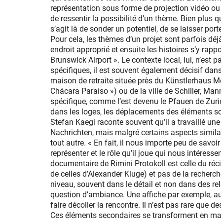
représentation sous forme de projection vidéo ou 
de ressentir la possibilité d’un thème. Bien plus q
s’agit là de sonder un potentiel, de se laisser porte
Pour cela, les thèmes d’un projet sont parfois déjà
endroit approprié et ensuite les histoires s’y r
Brunswick Airport ». Le contexte local, lui, n’est 
spécifiques, il est souvent également décisif dans
maison de retraite située près du Künstlerhaus Mo
Chácara Paraíso ») ou de la ville de Schiller, Ma
spécifique, comme l’est devenu le Pfauen de Zuric
dans les loges, les déplacements des éléments s
Stefan Kaegi raconte souvent qu’il a travaillé un
Nachrichten, mais malgré certains aspects similair
tout autre. « En fait, il nous importe peu de savoir
représenter et le rôle qu’il joue qui nous intéresse
documentaire de Rimini Protokoll est celle du récit
de celles d’Alexander Kluge) et pas de la recherche 
niveau, souvent dans le détail et non dans des re
question d’ambiance. Une affiche par exemple, au-
faire décoller la rencontre. Il n’est pas rare que
Ces éléments secondaires se transforment en maté