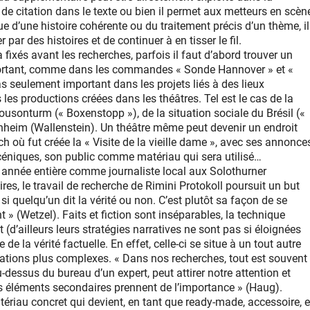
de citation dans le texte ou bien il permet aux metteurs en scèn
ue d’une histoire cohérente ou du traitement précis d’un thème, il
r par des histoires et de continuer à en tisser le fil.
 fixés avant les recherches, parfois il faut d’abord trouver un
apportant, comme dans les commandes « Sonde Hannover » et «
pas seulement important dans les projets liés à des lieux
 les productions créées dans les théâtres. Tel est le cas de la
usonturm (« Boxenstopp »), de la situation sociale du Brésil («
nnheim (Wallenstein). Un théâtre même peut devenir un endroit
h où fut créée la « Visite de la vieille dame », avec ses annonce
céniques, son public comme matériau qui sera utilisé…
e année entière comme journaliste local aux Solothurner
es, le travail de recherche de Rimini Protokoll poursuit un but
 si quelqu’un dit la vérité ou non. C’est plutôt sa façon de se
nt » (Wetzel). Faits et fiction sont inséparables, la technique
 (d’ailleurs leurs stratégies narratives ne sont pas si éloignées
de la vérité factuelle. En effet, celle-ci se situe à un tout autre
lations plus complexes. « Dans nos recherches, tout est souvent
dessus du bureau d’un expert, peut attirer notre attention et
 des éléments secondaires prennent de l’importance » (Haug).
riau concret qui devient, en tant que ready-made, accessoire, e