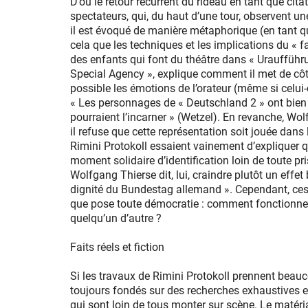
D’où le retour récurrent du rideau en tant que citat
spectateurs, qui, du haut d’une tour, observent un
il est évoqué de manière métaphorique (en tant q
cela que les techniques et les implications du « 
des enfants qui font du théâtre dans « Uraufführu
Special Agency », explique comment il met de côté 
possible les émotions de l’orateur (même si celui-c
« Les personnages de « Deutschland 2 » ont bien c
pourraient l’incarner » (Wetzel). En revanche, W
il refuse que cette représentation soit jouée dan
Rimini Protokoll essaient vainement d’expliquer 
moment solidaire d’identification loin de toute p
Wolfgang Thierse dit, lui, craindre plutôt un effet
dignité du Bundestag allemand ». Cependant, ces
que pose toute démocratie : comment fonctionne la
quelqu’un d’autre ?
Faits réels et fiction
Si les travaux de Rimini Protokoll prennent beauc
toujours fondés sur des recherches exhaustives e
qui sont loin de tous monter sur scène. Le matéri