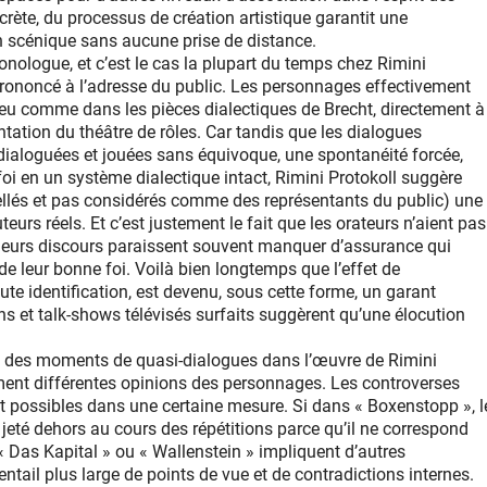
rète, du processus de création artistique garantit une
ion scénique sans aucune prise de distance.
onologue, et c’est le cas la plupart du temps chez Rimini
t prononcé à l’adresse du public. Les personnages effectivement
 peu comme dans les pièces dialectiques de Brecht, directement à
ntation du théâtre de rôles. Car tandis que les dialogues
dialoguées et jouées sans équivoque, une spontanéité forcée,
oi en un système dialectique intact, Rimini Protokoll suggère
pellés et pas considérés comme des représentants du public) une
teurs réels. Et c’est justement le fait que les orateurs n’aient pas
ue leurs discours paraissent souvent manquer d’assurance qui
e leur bonne foi. Voilà bien longtemps que l’effet de
te identification, est devenu, sous cette forme, un garant
ons et talk-shows télévisés surfaits suggèrent qu’une élocution
re des moments de quasi-dialogues dans l’œuvre de Rimini
iment différentes opinions des personnages. Les controverses
 possibles dans une certaine mesure. Si dans « Boxenstopp », l
t jeté dehors au cours des répétitions parce qu’il ne correspond
 « Das Kapital » ou « Wallenstein » impliquent d’autres
ntail plus large de points de vue et de contradictions internes.