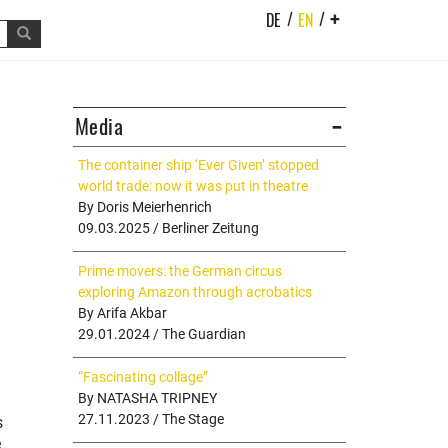
/
/
DE
EN
+
Media
The container ship ‘Ever Given’ stopped
world trade: now it was put in theatre
By Doris Meierhenrich
09.03.2025 / Berliner Zeitung
Prime movers: the German circus
exploring Amazon through acrobatics
By Arifa Akbar
29.01.2024 / The Guardian
“Fascinating collage”
By NATASHA TRIPNEY
27.11.2023 / The Stage
s
e