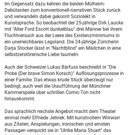
Im Gegensatz dazu kehren die beiden Mülheim-
Debütanten zum konventionell-narrativen Stück zurück
und verwandeln dabei gekonnt Soziolekt in
Kunstsprache. So beobachtet der 25-jährige Dirk Laucke
mit "Alter Ford Escort dunkelblau" drei Männer bei ihrem
Fluchtversuch aus der Leere des Existenzminimums in
ein unerreichbares Legoland. Die 24-jährige Züricherin
Darja Stocker lässt in "Nachtblind" ein Mädchen in eine
selbstzerstörerische Liebe taumeln.
Auch der Schweizer Lukas Bärfuss beschreibt in "Die
Probe (Der brave Simon Korach)" Auflösungsprozesse in
einer Familie. Das etwas krude Stück überzeugt nur
bedingt, auch weil die Uraufführung der Münchner
Kammerspiele über schrillen Comic-Ton nicht
hinauskommt.
Das sprachlich reichste Angebot macht dem Theater
einmal mehr Elfriede Jelinek: Mit kunstvollem Wirrwarr
aus Zitaten, Anspielungen, ironischen und ernsten
Passagen verquickt sie in "Ulrike Maria Stuart" das