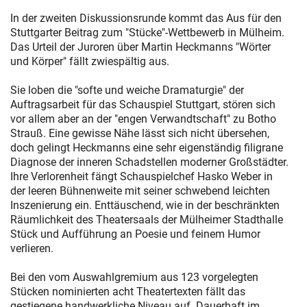
In der zweiten Diskussionsrunde kommt das Aus für den
Stuttgarter Beitrag zum "Stücke"-Wettbewerb in Mülheim.
Das Urteil der Juroren über Martin Heckmanns "Wörter
und Körper" fällt zwiespältig aus.
Sie loben die "softe und weiche Dramaturgie" der
Auftragsarbeit für das Schauspiel Stuttgart, stören sich
vor allem aber an der "engen Verwandtschaft" zu Botho
Strauß. Eine gewisse Nähe lässt sich nicht übersehen,
doch gelingt Heckmanns eine sehr eigenständig filigrane
Diagnose der inneren Schadstellen moderner Großstädter.
Ihre Verlorenheit fängt Schauspielchef Hasko Weber in
der leeren Bühnenweite mit seiner schwebend leichten
Inszenierung ein. Enttäuschend, wie in der beschränkten
Räumlichkeit des Theatersaals der Mülheimer Stadthalle
Stück und Aufführung an Poesie und feinem Humor
verlieren.
Bei den vom Auswahlgremium aus 123 vorgelegten
Stücken nominierten acht Theatertexten fällt das
gestiegene handwerkliche Niveau auf. Dauerhaft im