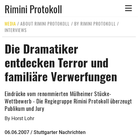
Rimini Protokoll
Toggle
naviga
MEDIA
/
ABOUT RIMINI PROTOKOLL
/
BY RIMINI PROTOKOLL
/
INTERVIEWS
Die Dramatiker
entdecken Terror und
familiäre Verwerfungen
Eindrücke vom renommierten Mülheimer Stücke-
Wettbewerb - Die Regiegruppe Rimini Protokoll überzeugt
Publikum und Jury
By Horst Lohr
06.06.2007 / Stuttgarter Nachrichten