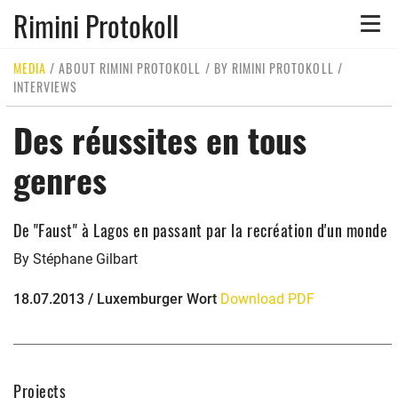
Rimini Protokoll
Toggle
naviga
MEDIA
/
ABOUT RIMINI PROTOKOLL
/
BY RIMINI PROTOKOLL
/
INTERVIEWS
Des réussites en tous
genres
De "Faust" à Lagos en passant par la recréation d'un monde
By Stéphane Gilbart
18.07.2013 / Luxemburger Wort
Download PDF
Projects