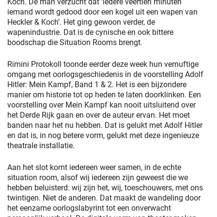
Koch. De man verzucht dat ‘iedere veertien minuten
iemand wordt gedood door een kogel uit een wapen van
Heckler & Koch’. Het ging gewoon verder, de
wapenindustrie. Dat is de cynische en ook bittere
boodschap die Situation Rooms brengt.
Rimini Protokoll toonde eerder deze week hun vernuftige
omgang met oorlogsgeschiedenis in de voorstelling Adolf
Hitler: Mein Kampf, Band 1 & 2. Het is een bijzondere
manier om historie tot op heden te laten doorklinken. Een
voorstelling over Mein Kampf kan nooit uitsluitend over
het Derde Rijk gaan en over de auteur ervan. Het moet
banden naar het nu hebben. Dat is gelukt met Adolf Hitler
en dat is, in nog betere vorm, gelukt met deze ingenieuze
theatrale installatie.
Aan het slot komt iedereen weer samen, in de echte
situation room, alsof wij iedereen zijn geweest die we
hebben beluisterd: wij zijn het, wij, toeschouwers, met ons
twintigen. Niet de anderen. Dat maakt de wandeling door
het eenzame oorlogslabyrint tot een onverwacht