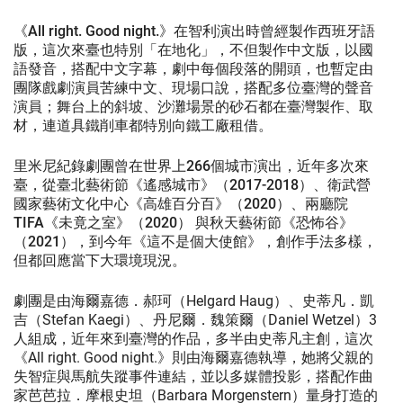
《
All right. Good night.
》在智利演出時曾經製作西班牙語
版，這次來臺也特別「在地化」，不但製作中文版，以國
語發音，搭配中文字幕，劇中每個段落的開頭，也暫定由
團隊戲劇演員苦練中文、現場口說，搭配多位臺灣的聲音
演員；舞台上的斜坡、沙灘場景的砂石都在臺灣製作、取
材，連道具鐵削車都特別向鐵工廠租借。
里米尼紀錄劇團曾在世界上266個城市演出，近年多次來
臺，從臺北藝術節《遙感城市》（2017-2018）、衛武營
國家藝術文化中心《高雄百分百》（2020）、兩廳院
TIFA《未竟之室》（2020） 與秋天藝術節《恐怖谷》
（2021），到今年《這不是個大使館》，創作手法多樣，
但都回應當下大環境現況。
劇團是由海爾嘉德．郝珂（Helgard Haug）、史蒂凡．凱
吉（Stefan Kaegi）、丹尼爾．魏策爾（Daniel Wetzel）3
人組成，近年來到臺灣的作品，多半由史蒂凡主創，這次
《All right. Good night.》則由海爾嘉德執導，她將父親的
失智症與馬航失蹤事件連結，並以多媒體投影，搭配作曲
家芭芭拉．摩根史坦（Barbara Morgenstern）量身打造的