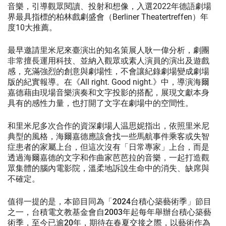
音樂，引導觀眾閱讀、投射和想像，入選2022年德語劇場
界最具指標的柏林戲劇盛會（Berliner Theatertreffen）年
度10大推薦。
最早邀請里米尼來臺演出的知名策展人耿一偉分析，劇團
非常擅長運用科技、並納入觀眾或素人演員的演出及遊戲
感，充滿強烈的創意與劇場性，不會讓紀錄劇場變成劇場
版的紀實報導。在《All right. Good night.》中，導演海爾
嘉德藉由現場音樂演奏和文字投影的搭配，展現文獻本身
具有的感性力量，也打開了文字在劇場中的空間性。
和里米尼多次合作的資深劇場人温思妮指出，依照里米尼
典型的風格，海爾嘉德應該會找一些馬航事件乘客或失智
症患者的家屬上台，但這次沒有「日常專家」上台，而是
透過海爾嘉德的文字和作曲家芭芭拉的音樂，一起打造觀
眾集體的腦內電影院，溫柔地訴說生命中的消失、缺席與
不確定。
值得一提的是，本節目同為「2024台積心築藝術季」節目
之一，台積電文教基金會自2003年起每年舉辦台積心築藝
術季，至今已逾20年，期待在春夏交接之際，以藝術作為