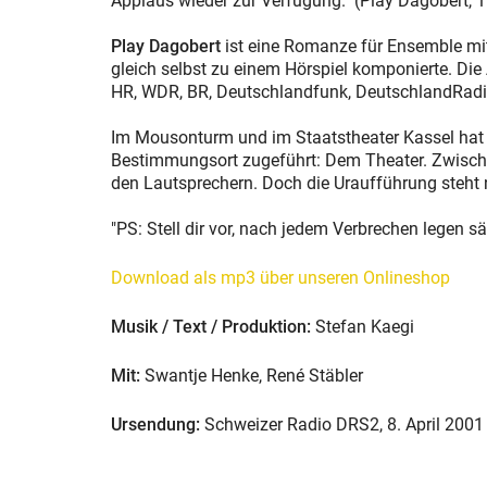
Applaus wieder zur Verfügung." (Play Dagobert, 1.
Play Dagobert
ist eine Romanze für Ensemble mit
gleich selbst zu einem Hörspiel komponierte. Di
HR, WDR, BR, Deutschlandfunk, DeutschlandRadi
Im Mousonturm und im Staatstheater Kassel hat
Bestimmungsort zugeführt: Dem Theater. Zwisch
den Lautsprechern. Doch die Uraufführung steht 
"PS: Stell dir vor, nach jedem Verbrechen legen 
Download als mp3 über unseren Onlineshop
Musik / Text / Produktion:
Stefan Kaegi
Mit:
Swantje Henke, René Stäbler
Ursendung:
Schweizer Radio DRS2, 8. April 2001